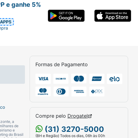
PP e ganhe 5%
APP5
mpra
Formas de Pagamento
sco
Compre pelo
Drogatel
zonte, a
milhares de
(31) 3270-5000
eirismo e
ting do Brasil
(BH e Região) Todos os dias, 06h às 00h