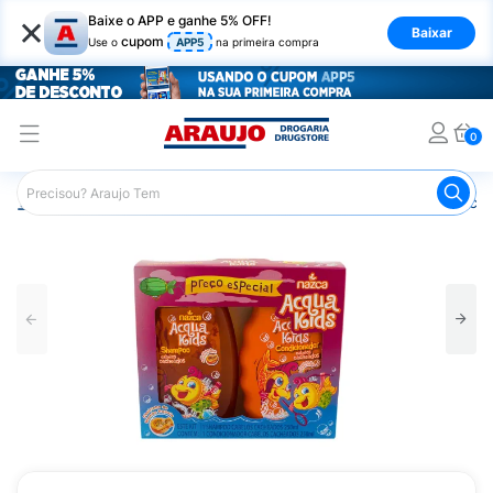
×
Baixe o APP e ganhe 5% OFF!
Baixar
cupom
Use o
APP5
na primeira compra
0
Araujo
Infantil
Banho Infantil
Kit Shampoo e Condicion