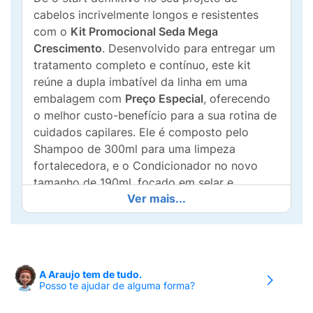
cabelos incrivelmente longos e resistentes
com o
Kit Promocional Seda Mega
Crescimento
. Desenvolvido para entregar um
tratamento completo e contínuo, este kit
reúne a dupla imbatível da linha em uma
embalagem com
Preço Especial
, oferecendo
o melhor custo-benefício para a sua rotina de
cuidados capilares. Ele é composto pelo
Shampoo de 300ml para uma limpeza
fortalecedora, e o Condicionador no novo
tamanho de 190ml, focado em selar e
Ver mais...
desembaraçar.
A força deste tratamento reside na tecnologia
Crescimento Complex
, uma formulação
avançada que combina o poder estimulante
A Araujo tem de tudo.
do
Dynoxidil®
à profunda ação reparadora
Posso te ajudar de alguma forma?
das
Ceramidas
. Agindo em sinergia, desde a
lavagem até o condicionamento, esses