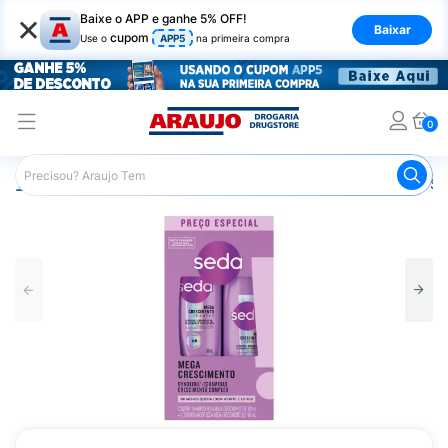
×
Baixe o APP e ganhe 5% OFF!
Baixar
cupom
Use o
APP5
na primeira compra
0
Araujo
Cabelo
Shampoos
Cabelos com Queda
Sh