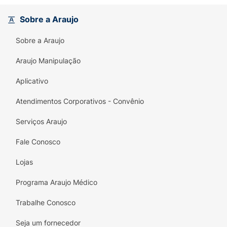
produtos fortalecem a estrutura da fibra
Sobre a Araujo
capilar de dentro para fora. Os resultados são
comprovados: o uso da linha completa
Sobre a Araujo
proporciona
até 10 vezes menos queda
por
quebra, auxiliando os fios a crescerem muito
Araujo Manipulação
mais saudáveis e alcançarem
até 3cm a mais
Aplicativo
de comprimento
.
Atendimentos Corporativos - Convênio
Principais Benefícios:
Tratamento Completo:
A união perfeita
Serviços Araujo
entre a limpeza profunda do shampoo e a
Fale Conosco
selagem nutritiva do condicionador.
Lojas
10x Menos Queda:
Ação conjunta que
fortalece a estrutura capilar e reduz
Programa Araujo Médico
drasticamente a quebra mecânica do dia a
dia.
Trabalhe Conosco
Crescimento Comprovado:
Ajuda os fios a
Seja um fornecedor