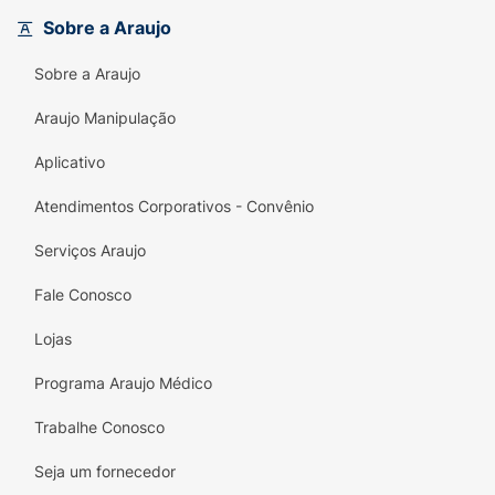
vem em uma embalagem com redução de
Sobre a Araujo
plástico, unindo beleza consciente com um
Preço Especial
.
Sobre a Araujo
Principais Benefícios:
Araujo Manipulação
Nutrição e Brilho:
Devolve a luminosidade
Aplicativo
aos cabelos opacos e sem movimento.
Atendimentos Corporativos - Convênio
Com Óleo de Oliva:
Ativo clássico e
poderoso para combater o ressecamento.
Serviços Araujo
Limpeza Delicada:
Shampoo sem sal que
Fale Conosco
preserva a saúde dos fios secos.
Lojas
Fórmula Liberada:
Condicionador livre de
parabenos, petrolatos, silicones e óleos
Programa Araujo Médico
minerais.
Trabalhe Conosco
Cuidado Sustentável:
Produto 100%
Seja um fornecedor
Vegano com embalagem "eco-friendly"