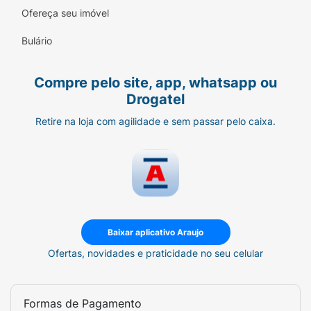
(menos plástico).
Ofereça seu imóvel
Maciez Imediata:
Desembaraço fácil e fios
Bulário
leves após o uso.
Modo de Usar:
Compre pelo site, app, whatsapp ou
Drogatel
Shampoo:
Aplique nos cabelos
molhados e massageie o couro cabeludo
Retire na loja com agilidade e sem passar pelo caixa.
com as pontas dos dedos até obter
espuma. Enxágue bem.
Condicionador:
Após lavar, aplique o
condicionador do comprimento às
pontas. Deixe agir por alguns instantes e
enxágue totalmente.
Baixar aplicativo Araujo
Ofertas, novidades e praticidade no seu celular
Ficha Técnica:
Marca:
Skala.
Formas de Pagamento