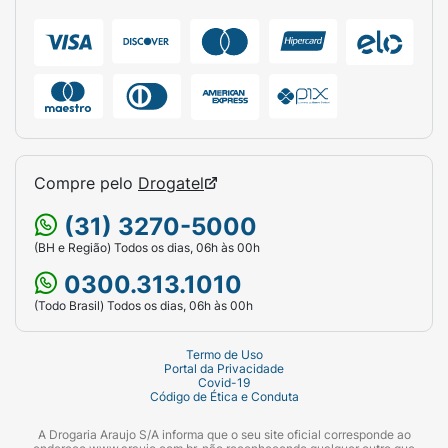
Linha:
Frutástica!
Conteúdo do Kit:
1 Shampoo 325ml + 1
Condicionador 200ml.
Ativos Principais:
Morango e Óleo de Oliva.
Indicação:
Cabelos secos, opacos e sem
brilho.
Compre pelo
Drogatel
Diferencial:
Vegano / Liberado / Sem Sal /
(31) 3270-5000
Dermatologicamente Testado.
(BH e Região) Todos os dias, 06h às 00h
0300.313.1010
(Todo Brasil) Todos os dias, 06h às 00h
Termo de Uso
Portal da Privacidade
Covid-19
Código de Ética e Conduta
A Drogaria Araujo S/A informa que o seu site oficial corresponde ao