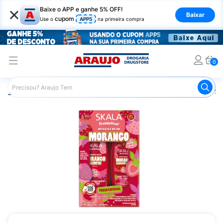
×
Baixe o APP e ganhe 5% OFF!
Baixar
cupom
Use o
APP5
na primeira compra
0
Araujo
Cabelo
Shampoos
Cabelos Ressecados ou S