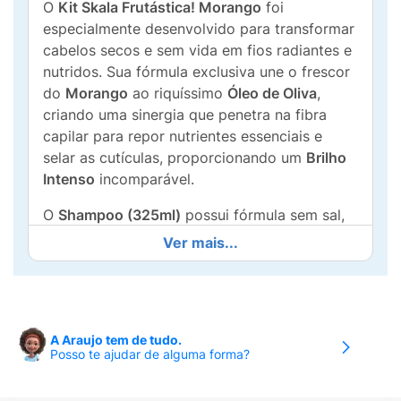
O
Kit Skala Frutástica! Morango
foi
especialmente desenvolvido para transformar
cabelos secos e sem vida em fios radiantes e
nutridos. Sua fórmula exclusiva une o frescor
do
Morango
ao riquíssimo
Óleo de Oliva
,
criando uma sinergia que penetra na fibra
capilar para repor nutrientes essenciais e
selar as cutículas, proporcionando um
Brilho
Intenso
incomparável.
O
Shampoo (325ml)
possui fórmula sem sal,
garantindo uma limpeza delicada que remove
Ver mais...
as impurezas sem agredir a hidratação
natural. O
Condicionador (200ml)
é
totalmente
Liberado
, agindo como um escudo
nutritivo que facilita o desembaraço e deixa
A Araujo tem de tudo.
os fios extremamente macios ao toque. Como
Posso te ajudar de alguma forma?
todos os produtos da família Skala, este kit é
100% Vegano
, dermatologicamente testado e