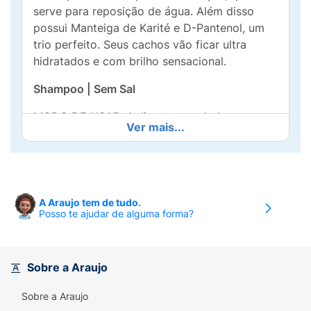
serve para reposição de água. Além disso
possui Manteiga de Karité e D-Pantenol, um
trio perfeito. Seus cachos vão ficar ultra
hidratados e com brilho sensacional.
Shampoo | Sem Sal
MODO DE USAR: Aplique nos cabelos
Ver mais...
molhados e esfregue bem o couro cabeludo
com as pontas dos dedos massageie da raiz
as pontas até obter uma espuma cremosa.
Enxágue e se necessário repita a operação.
Para um melhor resultado utilize a linha
A Araujo tem de tudo.
Posso te ajudar de alguma forma?
completa Skala Expert Babosa.
Condicionador | Liberado | Sem Sulfato,
Parabenos, Petrolato, Silicones e Óleo Mineral
Sobre a Araujo
MODO DE USAR: Após higienizar os fios com
Sobre a Araujo
o Shampoo Babosa, aplique o Condicionador