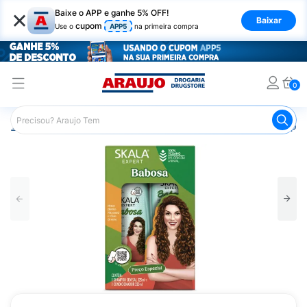
×
Baixe o APP e ganhe 5% OFF!
Baixar
cupom
Use o
APP5
na primeira compra
0
Araujo
Cabelo
Shampoos
Cabelos de Todos os Tipos