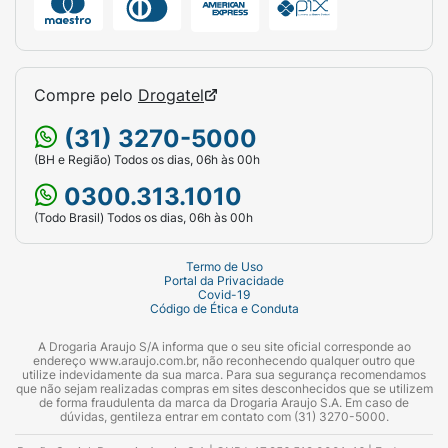
Ideal para cabelos
· Lisos ou com Frizz
Compre pelo
Drogatel
· Secos e Armados
(31) 3270-5000
(BH e Região) Todos os dias, 06h às 00h
· Cacheados ou Crespos
0300.313.1010
· Mistos ou Oleosos
(Todo Brasil) Todos os dias, 06h às 00h
· Fracos ou Quebradiços
Termo de Uso
Portal da Privacidade
· Quimicamente Tratados
Covid-19
Código de Ética e Conduta
· Opacos
A Drogaria Araujo S/A informa que o seu site oficial corresponde ao
endereço www.araujo.com.br, não reconhecendo qualquer outro que
· Danificados
utilize indevidamente da sua marca. Para sua segurança recomendamos
que não sejam realizadas compras em sites desconhecidos que se utilizem
de forma fraudulenta da marca da Drogaria Araujo S.A. Em caso de
dúvidas, gentileza entrar em contato com (31) 3270-5000.