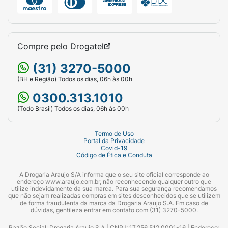
Compre pelo
Drogatel
(31) 3270-5000
(BH e Região) Todos os dias, 06h às 00h
0300.313.1010
(Todo Brasil) Todos os dias, 06h às 00h
Termo de Uso
Portal da Privacidade
Covid-19
Código de Ética e Conduta
A Drogaria Araujo S/A informa que o seu site oficial corresponde ao
endereço www.araujo.com.br, não reconhecendo qualquer outro que
utilize indevidamente da sua marca. Para sua segurança recomendamos
que não sejam realizadas compras em sites desconhecidos que se utilizem
de forma fraudulenta da marca da Drogaria Araujo S.A. Em caso de
dúvidas, gentileza entrar em contato com (31) 3270-5000.
Razão Social: Drogaria Araujo S.A | CNPJ: 17.256.512.0001-16 | Endereço: