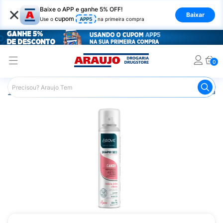
×
Baixe o APP e ganhe 5% OFF!
Baixar
cupom
Use o
APP5
na primeira compra
0
Araujo
Cabelo
Shampoos
Shampoo a Seco
Shamp