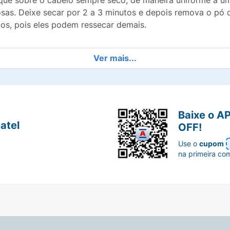
que sobre o cabelo sempre seco, de maneira uniforme a 
osas. Deixe secar por 2 a 3 minutos e depois remova o pó
os, pois eles podem ressecar demais.
Ver mais...
Baixe o A
atel
OFF!
Use o
cupom
na primeira co