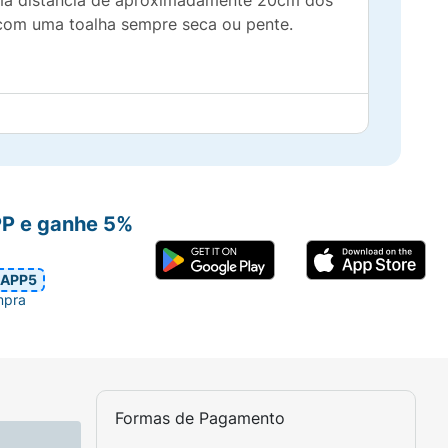
uma distância de aproximadamente 20cm dos
 com uma toalha sempre seca ou pente.
PP e ganhe 5%
APP5
mpra
Formas de Pagamento