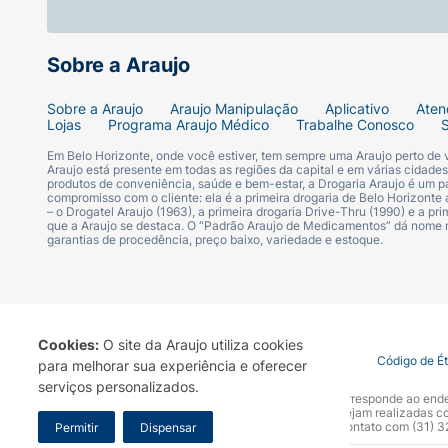
Sobre a Araujo
Sobre a Araujo
Araujo Manipulação
Aplicativo
Aten
Lojas
Programa Araujo Médico
Trabalhe Conosco
Em Belo Horizonte, onde você estiver, tem sempre uma Araujo perto de
Araujo está presente em todas as regiões da capital e em várias cidade
produtos de conveniência, saúde e bem-estar, a Drogaria Araujo é um pa
compromisso com o cliente: ela é a primeira drogaria de Belo Horizonte a
– o Drogatel Araujo (1963), a primeira drogaria Drive-Thru (1990) e a 
que a Araujo se destaca. O “Padrão Araujo de Medicamentos” dá nome
garantias de procedência, preço baixo, variedade e estoque.
Cookies:
O site da Araujo utiliza cookies
Termo de Uso
Portal da Privacidade
Covid-19
Código de É
para melhorar sua experiência e oferecer
serviços personalizados.
A Drogaria Araujo S/A informa que o seu site oficial corresponde ao e
marca. Para sua segurança recomendamos que não sejam realizadas com
Araujo S.A. Em caso de dúvidas, gentileza entrar em contato com (31)
Permitir
Dispensar