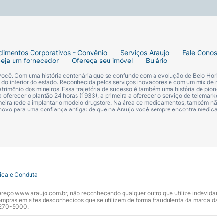
dimentos Corporativos - Convênio
Serviços Araujo
Fale Cono
Seja um fornecedor
Ofereça seu imóvel
Bulário
 você. Com uma história centenária que se confunde com a evolução de Belo Hori
s do interior do estado. Reconhecida pelos serviços inovadores e com um mix de 
trimônio dos mineiros. Essa trajetória de sucesso é também uma história de pion
 oferecer o plantão 24 horas (1933), a primeira a oferecer o serviço de telemarke
primeira rede a implantar o modelo drugstore. Na área de medicamentos, também nã
 novo para uma confiança antiga: de que na Araujo você sempre encontra medi
tica e Conduta
ndereço www.araujo.com.br, não reconhecendo qualquer outro que utilize indevid
pras em sites desconhecidos que se utilizem de forma fraudulenta da marca d
 3270-5000.