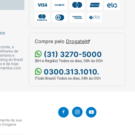
sco
Compre pelo
Drogatel
zonte, a
milhares de
(31) 3270-5000
eirismo e
ting do Brasil
(BH e Região) Todos os dias, 06h às 00h
o é de hoje
camentos com
0300.313.1010.
(Todo Brasil) Todos os dias, 06h às 00h
amente da sua
a Drogaria