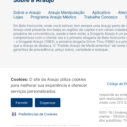
Sobre a Araujo
Sobre a Araujo
Araujo Manipulação
Aplicativo
Aten
Lojas
Programa Araujo Médico
Trabalhe Conosco
Em Belo Horizonte, onde você estiver, tem sempre uma Araujo perto de
Araujo está presente em todas as regiões da capital e em várias cidade
produtos de conveniência, saúde e bem-estar, a Drogaria Araujo é um pa
compromisso com o cliente: ela é a primeira drogaria de Belo Horizonte a
– o Drogatel Araujo (1963), a primeira drogaria Drive-Thru (1990) e a 
que a Araujo se destaca. O “Padrão Araujo de Medicamentos” dá nome
garantias de procedência, preço baixo, variedade e estoque.
Cookies:
O site da Araujo utiliza cookies
Termo de Uso
Portal da Privacidade
Covid-19
Código de É
para melhorar sua experiência e oferecer
serviços personalizados.
A Drogaria Araujo S/A informa que o seu site oficial corresponde ao e
marca. Para sua segurança recomendamos que não sejam realizadas com
Araujo S.A. Em caso de dúvidas, gentileza entrar em contato com (31)
Permitir
Dispensar
Razão Social: Drogaria Araujo S.A | CNPJ: 17.256.512.0001-16 | Endere
Preferências de Cookies
0300.313.1010 e (31) 3270-5000 Horário de funcionamento - 06:00h à
10.965 | Yasmin Silva Alvarenga – CRF 52.584 - Consultor substituto: T
Funcionamento da Empresa (AFE): 7.16355-1