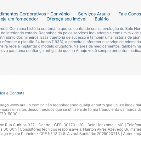
dimentos Corporativos - Convênio
Serviços Araujo
Fale Cono
Seja um fornecedor
Ofereça seu imóvel
Bulário
 você. Com uma história centenária que se confunde com a evolução de Belo Hori
s do interior do estado. Reconhecida pelos serviços inovadores e com um mix de 
trimônio dos mineiros. Essa trajetória de sucesso é também uma história de pion
 oferecer o plantão 24 horas (1933), a primeira a oferecer o serviço de telemarke
primeira rede a implantar o modelo drugstore. Na área de medicamentos, também nã
 novo para uma confiança antiga: de que na Araujo você sempre encontra medi
tica e Conduta
ndereço www.araujo.com.br, não reconhecendo qualquer outro que utilize indevid
pras em sites desconhecidos que se utilizem de forma fraudulenta da marca d
 3270-5000.
ço: Rua Curitiba 327 - Centro - CEP: 30170-120 - Belo Horizonte - MG | Telefon
s 00:00h | Consultores técnicos responsáveis: Hairton Ayres Azevedo Guimarã
hiago Aguiar Pinheiro - CRF Nº 13.748. Alvará Sanitário: 2025020713 | Autorizaç