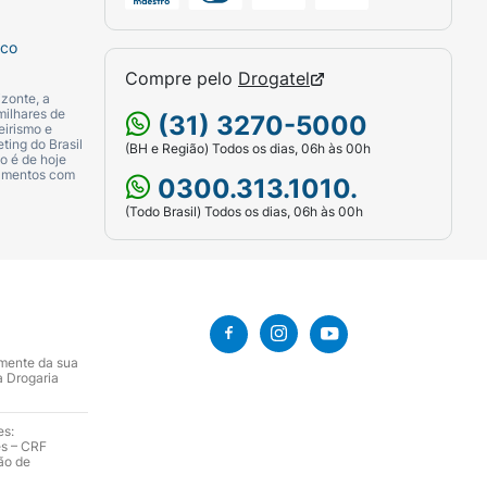
sco
Compre pelo
Drogatel
zonte, a
milhares de
(31) 3270-5000
eirismo e
ting do Brasil
(BH e Região) Todos os dias, 06h às 00h
o é de hoje
camentos com
0300.313.1010.
(Todo Brasil) Todos os dias, 06h às 00h
amente da sua
a Drogaria
es:
es – CRF
ão de