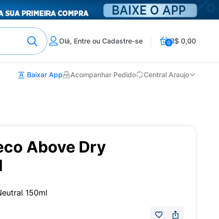
Olá, Entre ou Cadastre-se
R$ 0,00
0
Baixar App
Acompanhar Pedido
Central Araujo
eco Above Dry
l
eutral 150ml