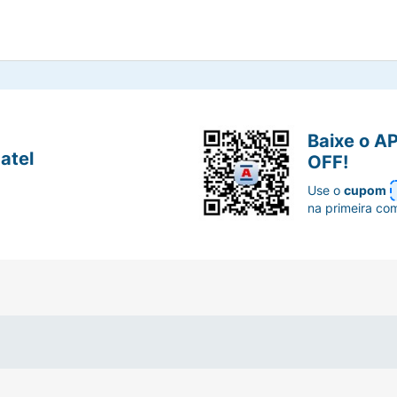
Baixe o A
atel
OFF!
Use o
cupom
na primeira co