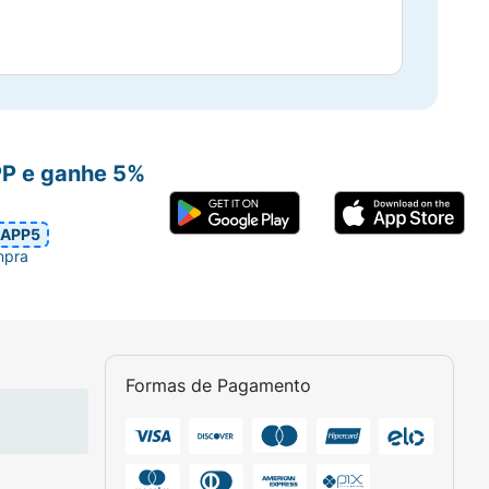
PP e ganhe 5%
APP5
mpra
Formas de Pagamento