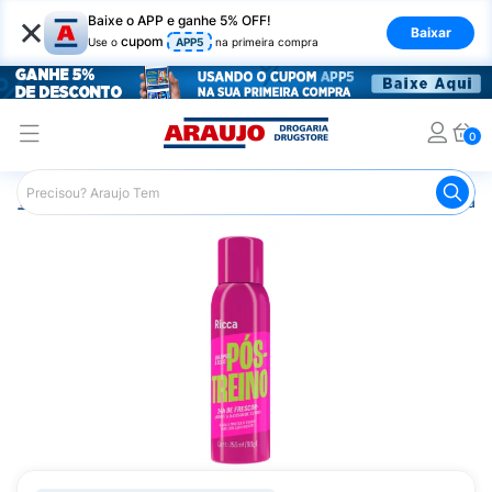
×
Baixe o APP e ganhe 5% OFF!
Baixar
cupom
Use o
APP5
na primeira compra
0
Araujo
Cabelo
Shampoos
Shampoo a Seco
Shamp