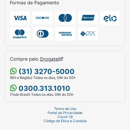
Formas de Pagamento
agir por alguns instantes para que o pó
absorva a oleosidade e o suor. Em seguida,
massageie o couro cabeludo com as pontas
dos dedos e escove os cabelos
vigorosamente para remover o excesso de
produto e distribuir o frescor por toda a raiz.
Ficha Técnica:
Compre pelo
Drogatel
Marca:
Ricca.
(31) 3270-5000
Produto:
Shampoo a Seco.
(BH e Região) Todos os dias, 06h às 00h
Linha:
Pós-Treino.
0300.313.1010
(Todo Brasil) Todos os dias, 06h às 00h
Indicação:
Todos os tipos de cabelo
(especialmente indicados para o pós-
Termo de Uso
atividade física).
Portal da Privacidade
Covid-19
Código de Ética e Conduta
Diferenciais:
Absorve oleosidade 2x mais,
24h de frescor, ajuda a equilibrar o couro