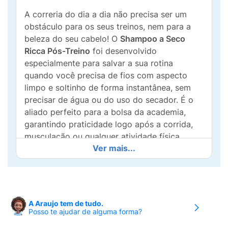
A correria do dia a dia não precisa ser um
obstáculo para os seus treinos, nem para a
beleza do seu cabelo! O
Shampoo a Seco
Ricca Pós-Treino
foi desenvolvido
especialmente para salvar a sua rotina
quando você precisa de fios com aspecto
limpo e soltinho de forma instantânea, sem
precisar de água ou do uso do secador. É o
aliado perfeito para a bolsa da academia,
garantindo praticidade logo após a corrida,
musculação ou qualquer atividade física
Ver mais...
intensa.
Sua fórmula de alta performance é poderosa:
ela possui uma tecnologia que
absorve a
oleosidade 2x mais
do que as versões
A Araujo tem de tudo.
tradicionais, eliminando o aspecto pesado,
Posso te ajudar de alguma forma?
úmido e o excesso de suor da raiz na mesma