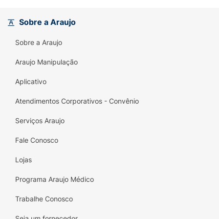
hora. Além de devolver o volume e o
movimento natural aos cabelos, este
Sobre a Araujo
shampoo a seco garante incríveis
24 horas de
frescor
, neutralizando odores indesejados.
Sobre a Araujo
Mais do que apenas um truque visual, ele
também age para
manter o couro cabeludo
Araujo Manipulação
equilibrado
, promovendo conforto contínuo e
Aplicativo
prolongando o intervalo até a próxima
lavagem convencional.
Atendimentos Corporativos - Convênio
Principais Benefícios:
Serviços Araujo
Ação Super Absorvente:
Neutraliza o suor
Fale Conosco
e absorve a oleosidade 2x mais rápido e
com mais eficácia.
Lojas
O Salvador do Pós-Treino:
Devolve o
Programa Araujo Médico
aspecto de cabelo limpo e soltinho
instantaneamente, ideal para a rotina
Trabalhe Conosco
fitness.
Seja um fornecedor