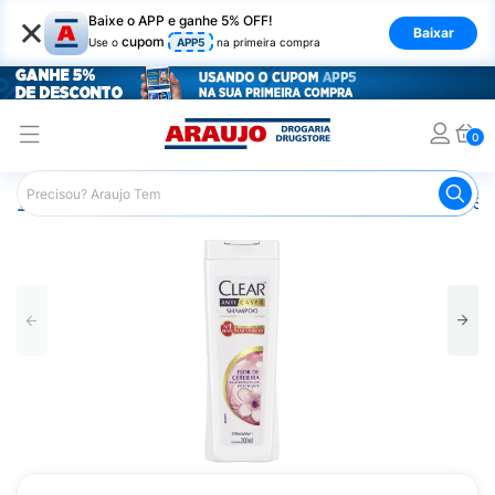
×
Baixe o APP e ganhe 5% OFF!
Baixar
cupom
Use o
APP5
na primeira compra
0
Araujo
Cabelo
Shampoos
Cabelos com Caspa
Sh