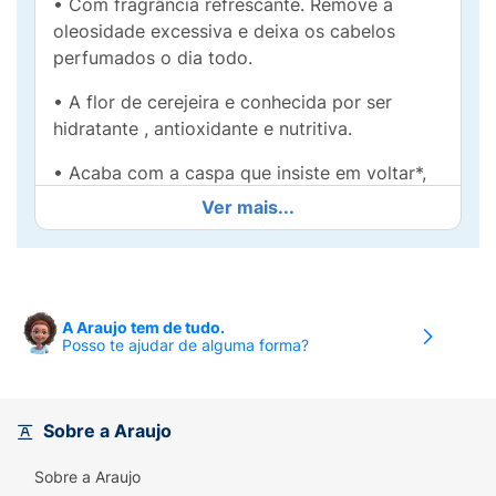
• Com fragrância refrescante. Remove a
oleosidade excessiva e deixa os cabelos
perfumados o dia todo.
• A flor de cerejeira e conhecida por ser
hidratante , antioxidante e nutritiva.
• Acaba com a caspa que insiste em voltar*,
enquanto ajuda a ativar a proteção natural do
Ver mais...
couro cabeludo,além de deixar uma
fragrância deliciosa e refrescante de flor de
cerejeira nos fios.
• Recomendado para cabelos normais e
A Araujo tem de tudo.
Posso te ajudar de alguma forma?
oleosos.
O clima tropical úmido deixa seu couro
cabeludo oleoso? Você sabia que pode torná-
Sobre a Araujo
lo propenso a caspa?
Sobre a Araujo
Com fragrância refrescante, o Condicionador