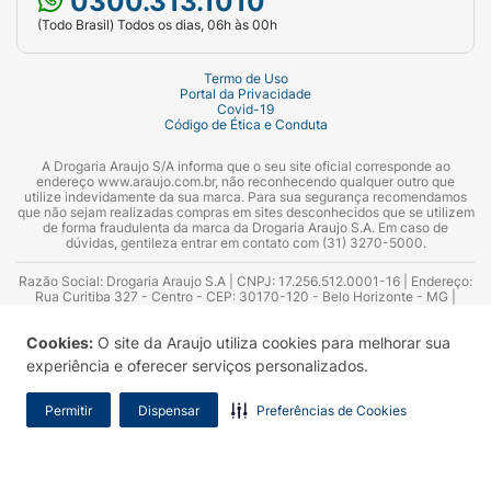
0300.313.1010
(Todo Brasil) Todos os dias, 06h às 00h
Termo de Uso
Portal da Privacidade
Covid-19
Código de Ética e Conduta
A Drogaria Araujo S/A informa que o seu site oficial corresponde ao
endereço www.araujo.com.br, não reconhecendo qualquer outro que
utilize indevidamente da sua marca. Para sua segurança recomendamos
que não sejam realizadas compras em sites desconhecidos que se utilizem
de forma fraudulenta da marca da Drogaria Araujo S.A. Em caso de
dúvidas, gentileza entrar em contato com (31) 3270-5000.
Razão Social: Drogaria Araujo S.A | CNPJ: 17.256.512.0001-16 | Endereço:
Rua Curitiba 327 - Centro - CEP: 30170-120 - Belo Horizonte - MG |
Telefones: 0300.313.1010 e (31) 3270-5000 Horário de funcionamento -
06:00h às 00:00h | Consultores técnicos responsáveis: Hairton Ayres
Cookies:
O site da Araujo utiliza cookies para melhorar sua
Azevedo Guimarães – CRF 10.965 | Yasmin Silva Alvarenga – CRF 52.584 -
Consultor substituto: Thiago Aguiar Pinheiro - CRF Nº 13.748. Alvará
experiência e oferecer serviços personalizados.
Sanitário: 2025020713 | Autorização de Funcionamento da Empresa (AFE):
7.16355-1
Permitir
Dispensar
Preferências de Cookies