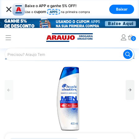
×
Baixe o APP e ganhe 5% OFF!
Baixar
cupom
Use o
APP5
na primeira compra
0
Araujo
Cabelo
Shampoos
Cabelos com Caspa
Sh