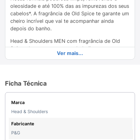
oleosidade e até 100% das as impurezas dos seus
cabelos*. A fragrância de Old Spice te garante um
cheiro incrível que vai te acompanhar ainda
depois do banho.
Head & Shoulders MEN com fragrância de Old
Spice, shampoo para um cabelo limpo e
Ver mais...
MUUUITO cheiroso.Shampoo masculino para um
cabelo cheiroso e até 100% livre de caspa.A
fórmula limpa, removendo a oleosidade e até
100% das as impurezas dos seus
Ficha Técnica
cabelos.Shampoo anticaspa ideal para cabelo
oleoso.
Marca
Modo de Uso:
Agite antes de usar, molhe o
Head & Shoulders
cabelo, aplique, massageie, enxágue, repita.
Fabricante
Ingredientes:
Aqua, Sodium Laureth Sulfate,
P&G
Sodium Lauryl Sulfate, Glycol Distearate, Sodium