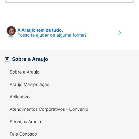
Chloride, Zinc Carbonate, Sodium
Xylenesulfonate, Dimethicone, Zinc Pyrithione,
Cocamidoproyl Betaine, Parfum, Sodium
Benzoate, Guar Hydroxypropultrimonium
A Araujo tem de tudo.
Chloride, Hydrochloric Acid, Stearyl Alcohol,
Posso te ajudar de alguma forma?
Magnesium Carbonate Hydroxide, Benzyl
Benzoate, Cetyl Alcohol, Limonene, Linalool,
Benzyl Salicylate, Hexyl Cinnamal,
Sobre a Araujo
Methylchloroisuothiazolinone, CI 42090,
Methylisothiazolinone, CI 17200, Menthol.
Sobre a Araujo
Araujo Manipulação
Aplicativo
Atendimentos Corporativos - Convênio
Serviços Araujo
Fale Conosco