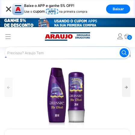
×
Baixe o APP e ganhe 5% OFF!
Baixar
cupom
Use o
APP5
na primeira compra
0
Araujo
Cabelo
Shampoos
Cabelos Lisos ou com Friz