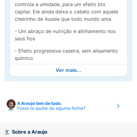
controla a umidade, para um efeito btx
capilar. Ele ainda deixa o cabelo com aquele
cheirinho de Aussie que todo mundo ama.
- Um abraço de nutrição e alinhamento nos
seus fios
- Efeito progressiva caseira, sem alisamento
químico
Ver mais...
- Fórmula dos Estados Unidos e inspirada na
Austrália
- Com Óleo de Jojoba, Óleo de Macadâmia
Australiano e Damasco
A Araujo tem de tudo.
Posso te ajudar de alguma forma?
- 100% livre de amônia, parabenos, petrolatos
e corantes
- Fórmula Vegana*
Sobre a Araujo