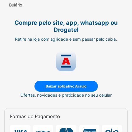
Bulário
• Com Óleo de Jojoba, Óleo de Macadâmia
Australiano e Damasco
Compre pelo site, app, whatsapp ou
Drogatel
• Efeito btx capilar
Retire na loja com agilidade e sem passar pelo caixa.
• 100% livre de amônia, parabenos, petrolatos
e corantes
• Tipo progressiva caseira
• Shampoo e 3 Minutos Milagrosos com
fórmula Vegana* e sem crueldade animal
Baixar aplicativo Araujo
Ofertas, novidades e praticidade no seu celular
Formas de Pagamento