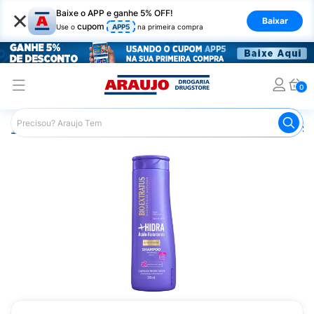
×
Baixe o APP e ganhe 5% OFF!
Baixar
cupom
Use o
APP5
na primeira compra
0
Araujo
Cabelo
Shampoos
Cabelos Ressecados ou S