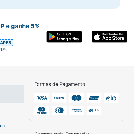
PP e ganhe 5%
APP5
mpra
Formas de Pagamento
sco