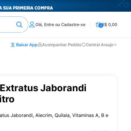
Olá, Entre ou Cadastre-se
R$ 0,00
0
Baixar App
Acompanhar Pedido
Central Araujo
Extratus Jaborandi
itro
us Jaborandi, Alecrim, Quilaia, Vitaminas A, B e