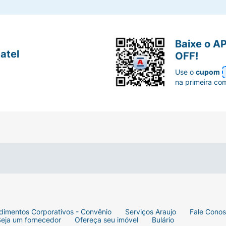
Baixe o A
atel
OFF!
Use o
cupom
na primeira co
dimentos Corporativos - Convênio
Serviços Araujo
Fale Cono
Seja um fornecedor
Ofereça seu imóvel
Bulário