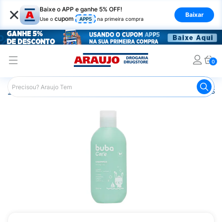
×
Baixe o APP e ganhe 5% OFF!
Baixar
cupom
Use o
APP5
na primeira compra
0
Araujo
Infantil
Banho Infantil
Shampoo Infantil
Sh