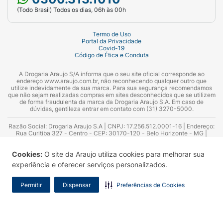
(Todo Brasil) Todos os dias, 06h às 00h
Termo de Uso
Portal da Privacidade
Covid-19
Código de Ética e Conduta
A Drogaria Araujo S/A informa que o seu site oficial corresponde ao
endereço www.araujo.com.br, não reconhecendo qualquer outro que
utilize indevidamente da sua marca. Para sua segurança recomendamos
que não sejam realizadas compras em sites desconhecidos que se utilizem
de forma fraudulenta da marca da Drogaria Araujo S.A. Em caso de
dúvidas, gentileza entrar em contato com (31) 3270-5000.
Razão Social: Drogaria Araujo S.A | CNPJ: 17.256.512.0001-16 | Endereço:
Rua Curitiba 327 - Centro - CEP: 30170-120 - Belo Horizonte - MG |
Telefones: 0300.313.1010 e (31) 3270-5000 Horário de funcionamento -
06:00h às 00:00h | Consultores técnicos responsáveis: Hairton Ayres
Cookies:
O site da Araujo utiliza cookies para melhorar sua
Azevedo Guimarães – CRF 10.965 | Yasmin Silva Alvarenga – CRF 52.584 -
Consultor substituto: Thiago Aguiar Pinheiro - CRF Nº 13.748. Alvará
experiência e oferecer serviços personalizados.
Sanitário: 2025020713 | Autorização de Funcionamento da Empresa (AFE):
7.16355-1
Permitir
Dispensar
Preferências de Cookies