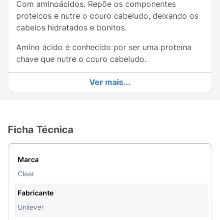
Com aminoácidos. Repõe os componentes
proteicos e nutre o couro cabeludo, deixando os
cabelos hidratados e bonitos.
Amino ácido é conhecido por ser uma proteína
chave que nutre o couro cabeludo.
Acaba com a caspa que insiste em voltar*,
Ver mais...
enquanto ajuda a ativar a proteção natural do
couro cabeludo e deixa os cabelos hidratados.
*livre de escamas visíveis com o uso regular
Ficha Técnica
Recomendado para cabelos normais e couro
cabeludo ressecado.
Marca
O stress do dia a dia, a exposição diária a raios
Clear
UV e poluição podem danificar seu cabelo e
couro cabeludo além de causar caspa. Com
Fabricante
aminoácidos, o shampoo Clear Hidratação
Unilever
Intensa acaba com a caspa*, repõe a proteína e