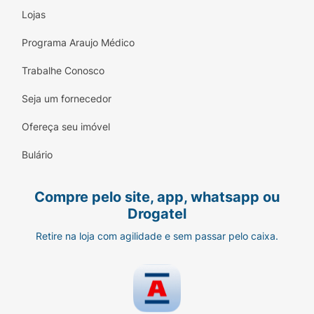
em local fresco ao abrigo de luz intensa e fora do
Lojas
alcance de crianças. Não ingerir. Em caso de
Programa Araujo Médico
contato acidental com os olhos, enxaguar
abundantemente. Havendo irritação, suspenda o
Trabalhe Conosco
uso e procure orientação médica. Não usar em
crianças. *livre de escamas visíveis com o uso
Seja um fornecedor
regular.
Ofereça seu imóvel
Bulário
Compre pelo site, app, whatsapp ou
Drogatel
Retire na loja com agilidade e sem passar pelo caixa.