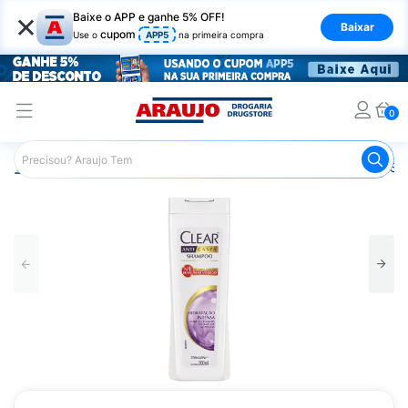
×
Baixe o APP e ganhe 5% OFF!
Baixar
cupom
Use o
APP5
na primeira compra
0
Araujo
Cabelo
Shampoos
Cabelos com Caspa
Sh