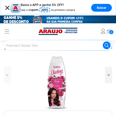
×
Baixe o APP e ganhe 5% OFF!
Baixar
cupom
Use o
APP5
na primeira compra
0
Araujo
Cabelo
Shampoos
Cabelos Danificados ou O