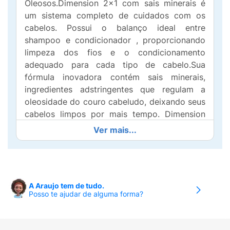
Oleosos.Dimension 2x1 com sais minerais é
um sistema completo de cuidados com os
cabelos. Possui o balanço ideal entre
shampoo e condicionador , proporcionando
limpeza dos fios e o condicionamento
adequado para cada tipo de cabelo.Sua
fórmula inovadora contém sais minerais,
ingredientes adstringentes que regulam a
oleosidade do couro cabeludo, deixando seus
cabelos limpos por mais tempo. Dimension
2x1 com sais minerais trata seus cabelos,
Ver mais...
deixando-os saudáveis macios e fáceis de
pentear. Dispensa o uso de outros produtos
após o shampoo.
A Araujo tem de tudo.
Posso te ajudar de alguma forma?