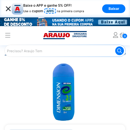
×
Baixe o APP e ganhe 5% OFF!
Baixar
cupom
Use o
APP5
na primeira compra
0
Araujo
Cabelo
Shampoos
Cabelos Oleosos ou Mistos