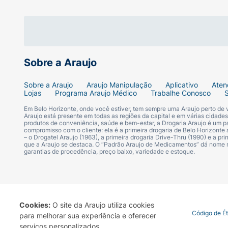
Respire fundo, deixe a Ansiedade dar uma tr
Depois, enxágue bem.
Se sentir necessidade, repita o processo e s
Sobre a Araujo
Advertências:
Sobre a Araujo
Araujo Manipulação
Aplicativo
Aten
Lojas
Programa Araujo Médico
Trabalhe Conosco
Uso externo.
Em Belo Horizonte, onde você estiver, tem sempre uma Araujo perto de
Araujo está presente em todas as regiões da capital e em várias cidade
produtos de conveniência, saúde e bem-estar, a Drogaria Araujo é um pa
Manter fora do alcance de crianças.
compromisso com o cliente: ela é a primeira drogaria de Belo Horizonte a
– o Drogatel Araujo (1963), a primeira drogaria Drive-Thru (1990) e a 
que a Araujo se destaca. O “Padrão Araujo de Medicamentos” dá nome
Este produto deve ser aplicado por um adul
garantias de procedência, preço baixo, variedade e estoque.
Não utilizar sobre o couro cabeludo ferido o
Em caso de irritação, sensibilização ou ing
Cookies:
O site da Araujo utiliza cookies
Termo de Uso
Portal da Privacidade
Covid-19
Código de É
para melhorar sua experiência e oferecer
Se houver contato com os olhos, enxágue 
serviços personalizados.