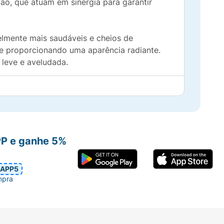
o, que atuam em sinergia para garantir
elmente mais saudáveis e cheios de
s e proporcionando uma aparência radiante.
leve e aveludada.
e e poderosa para cuidar de você por
PP e ganhe 5%
APP5
mpra
tas dos dedos, sentindo a espuma se