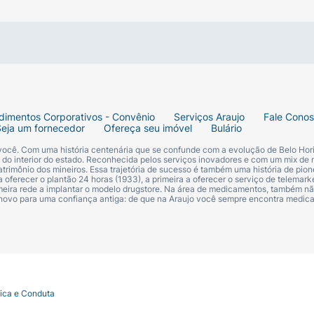
égua e aproveite esse instante só seu.
inta a mente mais leve, os fios mais limpos e prontos para
dimentos Corporativos - Convênio
Serviços Araujo
Fale Cono
Seja um fornecedor
Ofereça seu imóvel
Bulário
 você. Com uma história centenária que se confunde com a evolução de Belo Hori
s do interior do estado. Reconhecida pelos serviços inovadores e com um mix de 
trimônio dos mineiros. Essa trajetória de sucesso é também uma história de pion
 oferecer o plantão 24 horas (1933), a primeira a oferecer o serviço de telemarke
primeira rede a implantar o modelo drugstore. Na área de medicamentos, também nã
 novo para uma confiança antiga: de que na Araujo você sempre encontra medi
to ou sob sua supervisão.
u irritado.
estão acidental, suspenda o uso e procure orientação médic
tica e Conduta
abundantemente com água corrente.