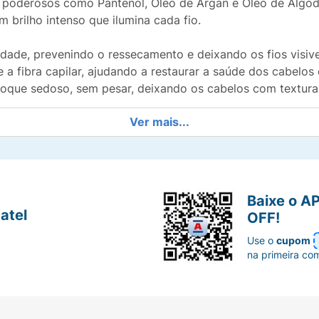
 poderosos como Pantenol, Óleo de Argan e Óleo de Algodã
 brilho intenso que ilumina cada fio.
idade, prevenindo o ressecamento e deixando os fios visiv
ce a fibra capilar, ajudando a restaurar a saúde dos cabelo
oque sedoso, sem pesar, deixando os cabelos com textura 
Ver mais...
te, brilhante e com um perfume que eleva o seu astral.
testado, vegano e cruelty free — uma escolha conscient
Baixe o A
atel
OFF!
Use o
cupom
a pausa na correria e um respiro de leveza.
na primeira co
oo e massageie suavemente o couro cabeludo com as pon
ões.