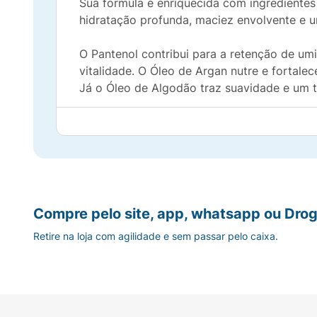
Sua fórmula é enriquecida com ingredientes
hidratação profunda, maciez envolvente e um
O Pantenol contribui para a retenção de um
vitalidade. O Óleo de Argan nutre e fortale
Já o Óleo de Algodão traz suavidade e um t
O resultado é um cabelo mais hidratado, for
O Shampoo Ansiedade é dermatologicamente 
completo.
Como usar:
Compre pelo site, app, whatsapp ou Drog
Retire na loja com agilidade e sem passar pelo caixa.
Comece seu momento de autocuidado com um
Com os cabelos molhados, aplique o Shamp
formar e a fragrância espalhar boas sensaç