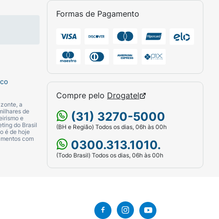
Formas de Pagamento
 receber ainda mais carinho.
sco
Compre pelo
Drogatel
zonte, a
milhares de
(31) 3270-5000
eirismo e
ting do Brasil
(BH e Região) Todos os dias, 06h às 00h
o é de hoje
camentos com
0300.313.1010.
(Todo Brasil) Todos os dias, 06h às 00h
a.