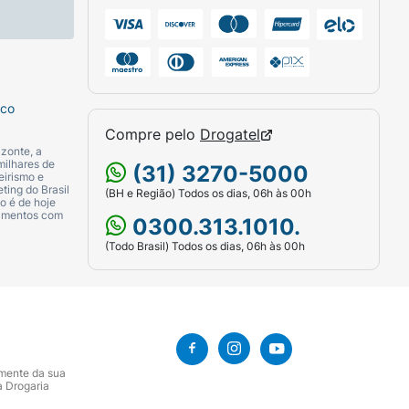
sco
Compre pelo
Drogatel
zonte, a
milhares de
(31) 3270-5000
eirismo e
ting do Brasil
(BH e Região) Todos os dias, 06h às 00h
o é de hoje
camentos com
0300.313.1010.
(Todo Brasil) Todos os dias, 06h às 00h
amente da sua
a Drogaria