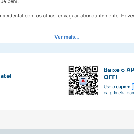
gue bem.
o acidental com os olhos, enxaguar abundantemente. Haven
Ver mais...
Baixe o A
atel
OFF!
Use o
cupom
na primeira co