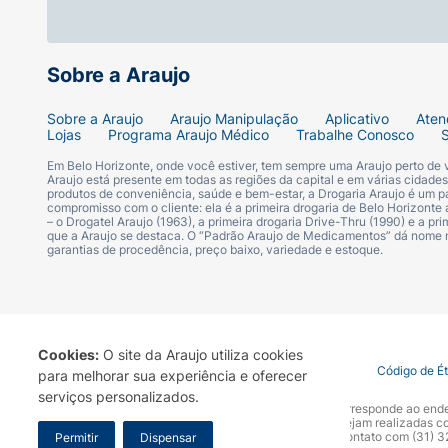
Sobre a Araujo
Sobre a Araujo
Araujo Manipulação
Aplicativo
Aten
Lojas
Programa Araujo Médico
Trabalhe Conosco
Em Belo Horizonte, onde você estiver, tem sempre uma Araujo perto de
Araujo está presente em todas as regiões da capital e em várias cidade
produtos de conveniência, saúde e bem-estar, a Drogaria Araujo é um pa
compromisso com o cliente: ela é a primeira drogaria de Belo Horizonte a
– o Drogatel Araujo (1963), a primeira drogaria Drive-Thru (1990) e a 
que a Araujo se destaca. O “Padrão Araujo de Medicamentos” dá nome
garantias de procedência, preço baixo, variedade e estoque.
Cookies:
O site da Araujo utiliza cookies
Termo de Uso
Portal da Privacidade
Covid-19
Código de É
para melhorar sua experiência e oferecer
serviços personalizados.
A Drogaria Araujo S/A informa que o seu site oficial corresponde ao e
marca. Para sua segurança recomendamos que não sejam realizadas com
Araujo S.A. Em caso de dúvidas, gentileza entrar em contato com (31)
Permitir
Dispensar