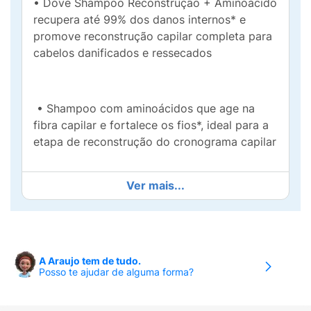
• Dove Shampoo Reconstrução + Aminoácido
recupera até 99% dos danos internos* e
promove reconstrução capilar completa para
cabelos danificados e ressecados
• Shampoo com aminoácidos que age na
fibra capilar e fortalece os fios*, ideal para a
etapa de reconstrução do cronograma capilar
Ver mais...
• Tecnologia Bio-Protein patenteada nutre
profundamente e devolve força, brilho e
hidratação aos cabelos fragilizados
A Araujo tem de tudo.
Posso te ajudar de alguma forma?
• Dermatologicamente testado e seguro para
uso diário, limpa suavemente enquanto