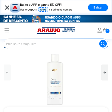
×
Baixe o APP e ganhe 5% OFF!
Baixar
cupom
Use o
APP5
na primeira compra
0
Araujo
Cabelo
Shampoos
Cabelos Danificados ou O