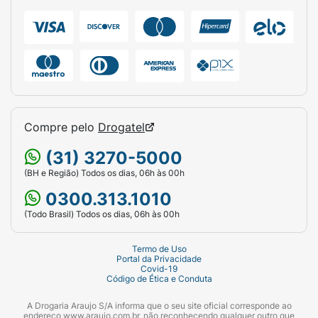
Combine o shampoo com o condicionador
da linha Dove Reconstrução + Aminoácido
para potencializar os resultados e proteger os
fios contra novas agressões. Experimente o
cuidado de Dove e sinta a diferença em
Compre pelo
Drogatel
cabelos mais saudáveis e renovados.
(31) 3270-5000
(BH e Região) Todos os dias, 06h às 00h
*Dano interno com 5 usos de shampoo e
0300.313.1010
condicionador da linha.
(Todo Brasil) Todos os dias, 06h às 00h
Termo de Uso
Portal da Privacidade
**Estudo técnico de resistência à quebra
Covid-19
Código de Ética e Conduta
comparado com shampoo sem agentes
condicionantes.
A Drogaria Araujo S/A informa que o seu site oficial corresponde ao
endereço www.araujo.com.br, não reconhecendo qualquer outro que