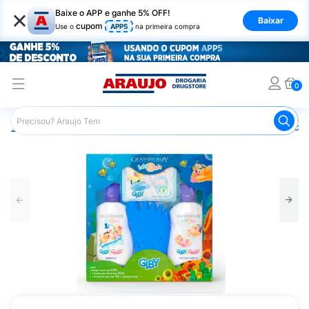
×
Baixe o APP e ganhe 5% OFF!
Baixar
cupom
Use o
APP5
na primeira compra
0
Araujo
Infantil
Banho Infantil
Kit Shampoo e Condicion