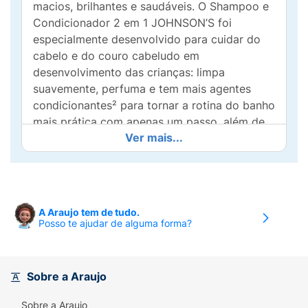
macios, brilhantes e saudáveis. O Shampoo e
Condicionador 2 em 1 JOHNSON’S foi
especialmente desenvolvido para cuidar do
cabelo e do couro cabeludo em
desenvolvimento das crianças: limpa
suavemente, perfuma e tem mais agentes
condicionantes² para tornar a rotina do banho
mais prática com apenas um passo. além de
Ver mais...
contar com a exclusiva fórmula CHEGA DE
LÁGRIMAS, que evita irritação nos olhos.
Toda a linha é hipoalergênica, formulada para
ser suave, livre de sal, silicone, corantes,
parabenos e sulfatos. Com pH fisiológico e
A Araujo tem de tudo.
dermatologicamente testado. Frasco com
Posso te ajudar de alguma forma?
20% de plástico reciclado, cuidando do seu
bebê e do futuro do nosso planeta.
Sobre a Araujo
Benefícios e diferenciais:
Sobre a Araujo