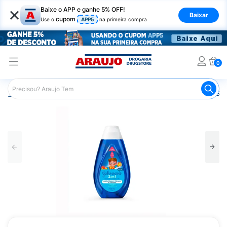
×
Baixe o APP e ganhe 5% OFF!
Baixar
cupom
Use o
APP5
na primeira compra
0
Araujo
Infantil
Banho Infantil
Shampoo Infantil
Sha