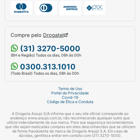
Precauções:
Mantenha fora do alcance de crianças. Deve
ser aplicado por adulto ou sob sua
supervisão. Não usar se o couro cabeludo
Compre pelo
Drogatel
estiver ferido ou irritado. Em caso de
irritação, suspender o uso e procurar um
(31) 3270-5000
médico. Evitar contato com os olhos. Caso o
(BH e Região) Todos os dias, 06h às 00h
produto entre em contato com os olhos, lavar
0300.313.1010
com água corrente em abundância e procurar
(Todo Brasil) Todos os dias, 06h às 00h
um médico. Este produto foi formulado de
maneira a minimizar possível surgimento de
Termo de Uso
alergia.
Portal da Privacidade
Covid-19
Código de Ética e Conduta
1Vs JOHNSON’S Shampoo Cheirinho
Prolongado. 2Vs JOHNSON’S Shampoo de
A Drogaria Araujo S/A informa que o seu site oficial corresponde ao
glicerina. 3Calculado conforme ISO 16128.
endereço www.araujo.com.br, não reconhecendo qualquer outro que
utilize indevidamente da sua marca. Para sua segurança recomendamos
4Cloreto de Sódio adicionado.
que não sejam realizadas compras em sites desconhecidos que se utilizem
de forma fraudulenta da marca da Drogaria Araujo S.A. Em caso de
dúvidas, gentileza entrar em contato com (31) 3270-5000.