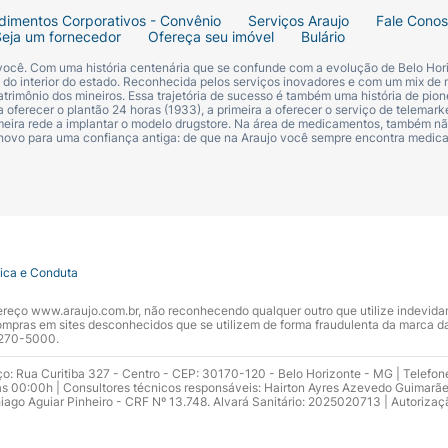
dimentos Corporativos - Convênio
Serviços Araujo
Fale Cono
Seja um fornecedor
Ofereça seu imóvel
Bulário
 você. Com uma história centenária que se confunde com a evolução de Belo Hori
s do interior do estado. Reconhecida pelos serviços inovadores e com um mix de 
trimônio dos mineiros. Essa trajetória de sucesso é também uma história de pion
 oferecer o plantão 24 horas (1933), a primeira a oferecer o serviço de telemarke
primeira rede a implantar o modelo drugstore. Na área de medicamentos, também nã
 novo para uma confiança antiga: de que na Araujo você sempre encontra medi
tica e Conduta
ndereço www.araujo.com.br, não reconhecendo qualquer outro que utilize indevid
pras em sites desconhecidos que se utilizem de forma fraudulenta da marca d
 3270-5000.
ço: Rua Curitiba 327 - Centro - CEP: 30170-120 - Belo Horizonte - MG | Telefon
s 00:00h | Consultores técnicos responsáveis: Hairton Ayres Azevedo Guimarã
hiago Aguiar Pinheiro - CRF Nº 13.748. Alvará Sanitário: 2025020713 | Autorizaç