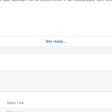
Ver mais...
ie e, em seguida, enxágue. Se necessário, repita a aplic
Espalhe uniformemente. Enxágue bem por toda a extensão d
Salon Line