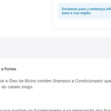
Enviamos para o endereço inf
para a sua região.
 e Fortes
etal e Óleo de Rícino contém Shampoo e Condicionador que
 do cabelo longo.
o que auxiliam no fortalecimento e na restauração dos fios