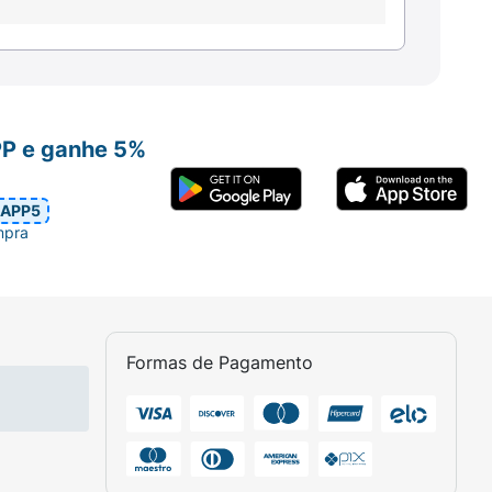
PP e ganhe 5%
APP5
mpra
Formas de Pagamento