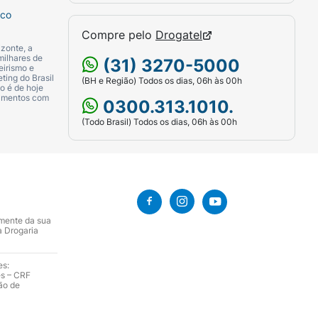
sco
Compre pelo
Drogatel
zonte, a
milhares de
(31) 3270-5000
eirismo e
ting do Brasil
(BH e Região) Todos os dias, 06h às 00h
o é de hoje
camentos com
0300.313.1010.
(Todo Brasil) Todos os dias, 06h às 00h
amente da sua
a Drogaria
es:
es – CRF
ão de