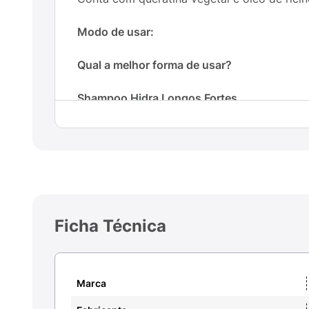
Modo de usar:
Qual a melhor forma de usar?
Shampoo Hidra Longos Fortes
Aplique o Shampoo no cabelo úmido. Massage
Condicionador Hidra Longos Fortes
Aplique o condicionador no cabelo úmido. 
Ficha Técnica
Marca