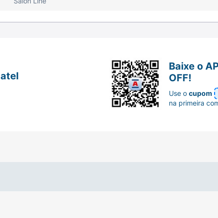
Salon Line
Baixe o A
atel
OFF!
Use o
cupom
na primeira co