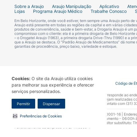
Sobre a Araujo
Araujo Manipulação
Aplicativo
Aten
Lojas
Programa Araujo Médico
Trabalhe Conosco
Em Belo Horizonte, onde você estiver, tem sempre uma Araujo perto de
Araujo está presente em todas as regiões da capital e em várias cidade
produtos de conveniência, saúde e bem-estar, a Drogaria Araujo é um pa
compromisso com o cliente: ela é a primeira drogaria de Belo Horizonte a
– o Drogatel Araujo (1963), a primeira drogaria Drive-Thru (1990) e a 
que a Araujo se destaca. O “Padrão Araujo de Medicamentos” dá nome
garantias de procedência, preço baixo, variedade e estoque.
Cookies:
O site da Araujo utiliza cookies
Termo de Uso
Portal da Privacidade
Covid-19
Código de É
para melhorar sua experiência e oferecer
serviços personalizados.
A Drogaria Araujo S/A informa que o seu site oficial corresponde ao e
marca. Para sua segurança recomendamos que não sejam realizadas com
Araujo S.A. Em caso de dúvidas, gentileza entrar em contato com (31)
Permitir
Dispensar
Razão Social: Drogaria Araujo S.A | CNPJ: 17.256.512.0001-16 | Endere
Preferências de Cookies
0300.313.1010 e (31) 3270-5000 Horário de funcionamento - 06:00h à
10.965 | Yasmin Silva Alvarenga – CRF 52.584 - Consultor substituto: T
Funcionamento da Empresa (AFE): 7.16355-1