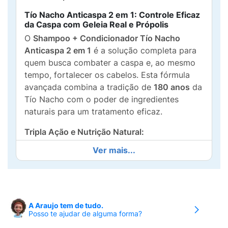
Tío Nacho Anticaspa 2 em 1: Controle Eficaz
da Caspa com Geleia Real e Própolis
O
Shampoo + Condicionador Tío Nacho
Anticaspa 2 em 1
é a solução completa para
quem busca combater a caspa e, ao mesmo
tempo, fortalecer os cabelos. Esta fórmula
avançada combina a tradição de
180 anos
da
Tío Nacho com o poder de ingredientes
naturais para um tratamento eficaz.
Tripla Ação e Nutrição Natural:
Ver mais...
Anticaspa Eficaz:
Controla a caspa de
forma eficaz, ajudando a eliminá-la e a
prevenir seu reaparecimento, tudo
sem
ressecar
o couro cabeludo.
A Araujo tem de tudo.
Antiqueda e Fortalecimento:
Sua fórmula
Posso te ajudar de alguma forma?
tem ação
antiqueda
, que fortalece o