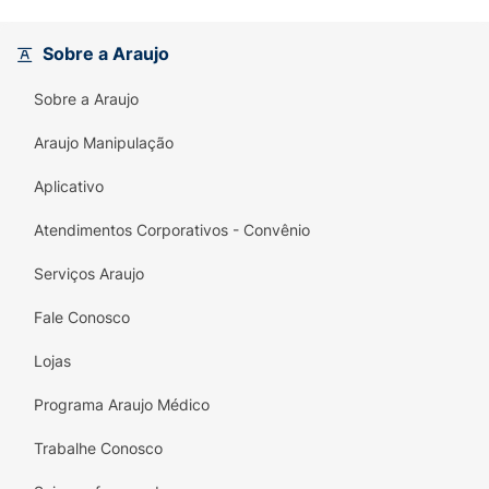
cabelo, prevenindo a quebra e a queda
capilar.
Sobre a Araujo
Hidratação Duradoura:
O produto 2 em 1
Sobre a Araujo
(Shampoo + Condicionador) garante que os
fios fiquem macios e hidratados.
Araujo Manipulação
Geleia Real e Própolis:
Enriquecido com
Aplicativo
Geleia Real
(nutrição) e
Própolis
(propriedades purificantes), utilizando o
Atendimentos Corporativos - Convênio
poder da natureza para a saúde do cabelo
Serviços Araujo
e couro cabeludo.
Fale Conosco
Sustentabilidade:
O
frasco é 100%
reciclado e reciclável
, refletindo o
Lojas
compromisso da marca com o meio
ambiente.
Programa Araujo Médico
Cuide da sua caspa e da queda com o poder
Trabalhe Conosco
de
Tío Nacho Anticaspa 2 em 1
!