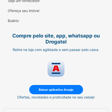
Seja um fornecedor
Modo de usar:
Ofereça seu imóvel
Aplicar o produto no cabelo molhado,
Bulário
distribuindo generosamente com uma leve
massagem no couro cabeludo. Enxaguar e
repetir se necessário.
Compre pelo site, app, whatsapp ou
Drogatel
Retire na loja com agilidade e sem passar pelo caixa.
Baixar aplicativo Araujo
Ofertas, novidades e praticidade no seu celular