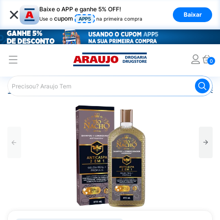
×
Baixe o APP e ganhe 5% OFF!
Baixar
cupom
Use o
APP5
na primeira compra
0
Araujo
Cabelo
Shampoos
Cabelos com Caspa
Sh