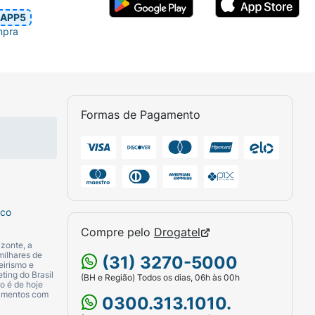
APP5
mpra
Formas de Pagamento
sco
Compre pelo
Drogatel
zonte, a
milhares de
(31) 3270-5000
eirismo e
ting do Brasil
(BH e Região) Todos os dias, 06h às 00h
o é de hoje
camentos com
0300.313.1010.