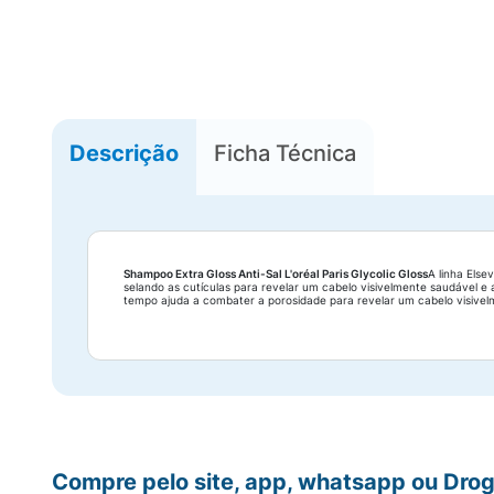
Descrição
Ficha Técnica
Shampoo Extra Gloss Anti-Sal L'oréal Paris Glycolic Gloss
A linha Else
selando as cutículas para revelar um cabelo visivelmente saudável e
tempo ajuda a combater a porosidade para revelar um cabelo visivelm
Compre pelo site, app, whatsapp ou Drog