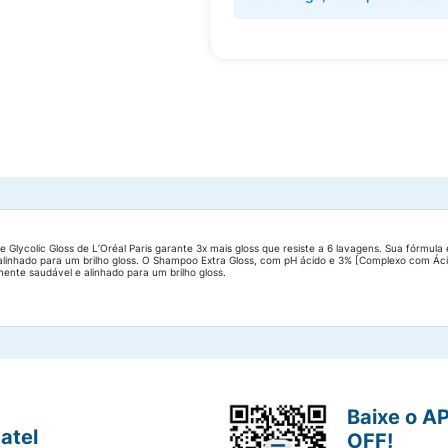
ve Glycolic Gloss de L’Oréal Paris garante 3x mais gloss que resiste a 6 lavagens. Sua fórmul
 alinhado para um brilho gloss. O Shampoo Extra Gloss, com pH ácido e 3% [Complexo com Ác
ente saudável e alinhado para um brilho gloss.
Baixe o A
atel
OFF!