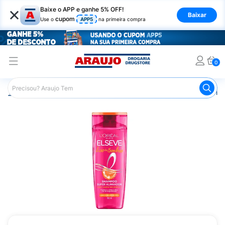
×
Baixe o APP e ganhe 5% OFF!
Baixar
cupom
Use o
APP5
na primeira compra
0
Araujo
Cabelo
Shampoos
Cabelos Lisos ou com Friz