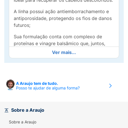
Ideal para recuperar os cabelos descoloridos.
A linha possui ação antiemborrachamento e
antiporosidade, protegendo os fios de danos
futuros;
Sua formulação conta com complexo de
proteínas e vinagre balsâmico que, juntos,
promovem a regeneração capilar de maneira
Ver mais...
intensiva, repondo a massa proteica nos fios.
Direção olfativa:
floral Frutal.
Especificações:
pH 5.5Sem parabenos.
A Araujo tem de tudo.
Posso te ajudar de alguma forma?
Modo de usar:
Nos cabelos molhados, aplique
o shampoo, massageando o couro cabeludo
em suaves movimentos circulares. Enxágue
Sobre a Araujo
bem. Se necessário, repita a aplicação.
Potencialize os resultados utilizando toda a
Sobre a Araujo
linha Bendito Loiro.