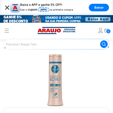
×
Baixe o APP e ganhe 5% OFF!
Baixar
cupom
Use o
APP5
na primeira compra
0
Araujo
Cabelo
Shampoos
Cabelos Loiros ou Descolor