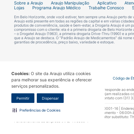
Sobre a Araujo
Araujo Manipulação
Aplicativo
Aten
Lojas
Programa Araujo Médico
Trabalhe Conosco
Em Belo Horizonte, onde você estiver, tem sempre uma Araujo perto de
Araujo está presente em todas as regiões da capital e em várias cidade
produtos de conveniência, saúde e bem-estar, a Drogaria Araujo é um pa
compromisso com o cliente: ela é a primeira drogaria de Belo Horizonte a
– o Drogatel Araujo (1963), a primeira drogaria Drive-Thru (1990) e a 
que a Araujo se destaca. O “Padrão Araujo de Medicamentos” dá nome
garantias de procedência, preço baixo, variedade e estoque.
Cookies:
O site da Araujo utiliza cookies
Termo de Uso
Portal da Privacidade
Covid-19
Código de É
para melhorar sua experiência e oferecer
serviços personalizados.
A Drogaria Araujo S/A informa que o seu site oficial corresponde ao e
marca. Para sua segurança recomendamos que não sejam realizadas com
Araujo S.A. Em caso de dúvidas, gentileza entrar em contato com (31)
Permitir
Dispensar
Razão Social: Drogaria Araujo S.A | CNPJ: 17.256.512.0001-16 | Endere
Preferências de Cookies
0300.313.1010 e (31) 3270-5000 Horário de funcionamento - 06:00h à
10.965 | Yasmin Silva Alvarenga – CRF 52.584 - Consultor substituto: T
Funcionamento da Empresa (AFE): 7.16355-1