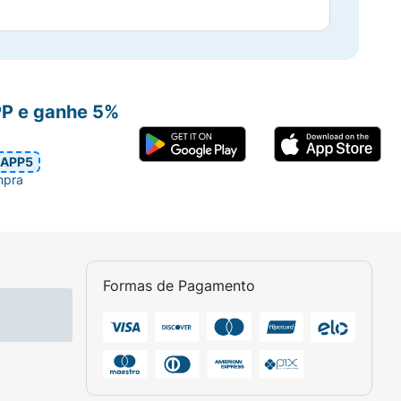
PP e ganhe 5%
APP5
mpra
Formas de Pagamento