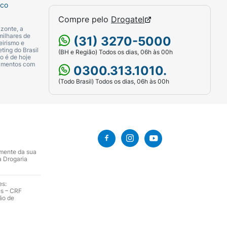
sco
Compre pelo
Drogatel
zonte, a
milhares de
(31) 3270-5000
eirismo e
ting do Brasil
(BH e Região) Todos os dias, 06h às 00h
o é de hoje
camentos com
0300.313.1010.
(Todo Brasil) Todos os dias, 06h às 00h
amente da sua
a Drogaria
es:
es – CRF
ão de