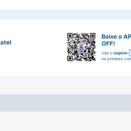
Baixe o A
atel
OFF!
Use o
cupom
na primeira co