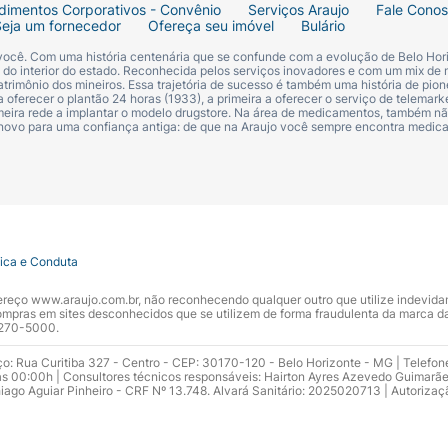
dimentos Corporativos - Convênio
Serviços Araujo
Fale Cono
Seja um fornecedor
Ofereça seu imóvel
Bulário
 você. Com uma história centenária que se confunde com a evolução de Belo Hori
s do interior do estado. Reconhecida pelos serviços inovadores e com um mix de 
trimônio dos mineiros. Essa trajetória de sucesso é também uma história de pion
 oferecer o plantão 24 horas (1933), a primeira a oferecer o serviço de telemarke
primeira rede a implantar o modelo drugstore. Na área de medicamentos, também nã
 novo para uma confiança antiga: de que na Araujo você sempre encontra medi
tica e Conduta
ndereço www.araujo.com.br, não reconhecendo qualquer outro que utilize indevid
pras em sites desconhecidos que se utilizem de forma fraudulenta da marca d
 3270-5000.
ço: Rua Curitiba 327 - Centro - CEP: 30170-120 - Belo Horizonte - MG | Telefon
s 00:00h | Consultores técnicos responsáveis: Hairton Ayres Azevedo Guimarã
hiago Aguiar Pinheiro - CRF Nº 13.748. Alvará Sanitário: 2025020713 | Autorizaç