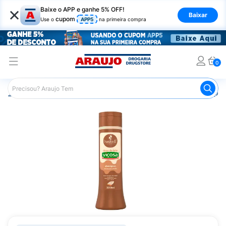
×
Baixe o APP e ganhe 5% OFF!
Baixar
cupom
Use o
APP5
na primeira compra
0
Araujo
Cabelo
Shampoos
Cabelos de Todos os Tipos