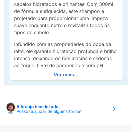
cabelos hidratados e brilhantes! Com 300ml
de fórmula enriquecida, este shampoo é
projetado para proporcionar uma limpeza
suave enquanto nutre e revitaliza todos os
tipos de cabelo.
Infundido com as propriedades do doce de
leite, ele garante hidratação profunda e brilho
intenso, deixando os fios macios e sedosos
ao toque. Livre de parabenos e com pH
balanceado, é ideal para o uso diário e atende
Ver mais...
com segurança às necessidades capilares,
promovendo saúde e beleza.
A combinação de ingredientes naturais não só
limpa, mas também potencializa a força dos
A Araujo tem de tudo.
Posso te ajudar de alguma forma?
cabelos, combatendo o ressecamento e o
frizz. Dê aos seus fios o cuidado que
merecem e desfrute de uma experiência