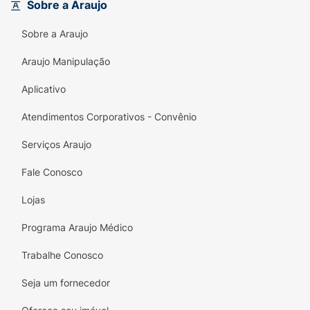
sensorial única com a fragrância irresistível
Sobre a Araujo
do doce de leite.
Sobre a Araujo
Faça do Shampoo Haskell Viçosa uma parte
Araujo Manipulação
essencial da sua rotina de beleza e descubra
como é fácil ter cabelos radiantes e cheios de
Aplicativo
vida! Adicione ao seu dia a dia e sinta a
diferença!
Atendimentos Corporativos - Convênio
Serviços Araujo
Fale Conosco
Lojas
Programa Araujo Médico
Trabalhe Conosco
Seja um fornecedor