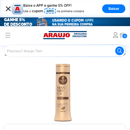
×
Baixe o APP e ganhe 5% OFF!
Baixar
cupom
Use o
APP5
na primeira compra
0
Araujo
Cabelo
Shampoos
Cabelos de Todos os Tipos