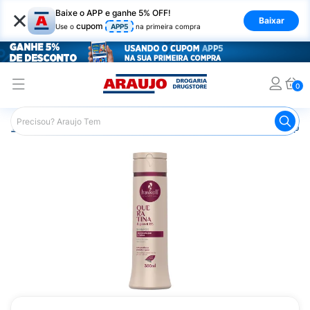
×
Baixe o APP e ganhe 5% OFF!
Baixar
cupom
Use o
APP5
na primeira compra
0
Araujo
Cabelo
Shampoos
Cabelos de Todos os Tipos