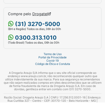
Compre pelo
Drogatel
(31) 3270-5000
(BH e Região) Todos os dias, 06h às 00h
0300.313.1010
(Todo Brasil) Todos os dias, 06h às 00h
Termo de Uso
Portal da Privacidade
Covid-19
Código de Ética e Conduta
A Drogaria Araujo S/A informa que o seu site oficial corresponde ao
endereço www.araujo.com.br, não reconhecendo qualquer outro que
utilize indevidamente da sua marca. Para sua segurança recomendamos
que não sejam realizadas compras em sites desconhecidos que se utilizem
de forma fraudulenta da marca da Drogaria Araujo S.A. Em caso de
dúvidas, gentileza entrar em contato com (31) 3270-5000.
Razão Social: Drogaria Araujo S.A | CNPJ: 17.256.512.0001-16 | Endereço:
Rua Curitiba 327 - Centro - CEP: 30170-120 - Belo Horizonte - MG |
Telefones: 0300.313.1010 e (31) 3270-5000 Horário de funcionamento -