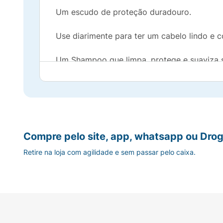
Um escudo de proteção duradouro.
Use diarimente para ter um cabelo lindo e
Um Shampoo que limpa, protege e suaviza 
Você até 100% livre de caspa* e 100% confi
Confia, aqui é Head & Shoulders: Experim
O Shampoo que limpa profundamente, prote
Compre pelo site, app, whatsapp ou Drog
Retire na loja com agilidade e sem passar pelo caixa.
*Caspa visível, com uso regular.
**Mais ingredientes anticaspa no couro cab
informados por NielsenIQ através de seus 
2023, para o banco de dados total do país,
Company.