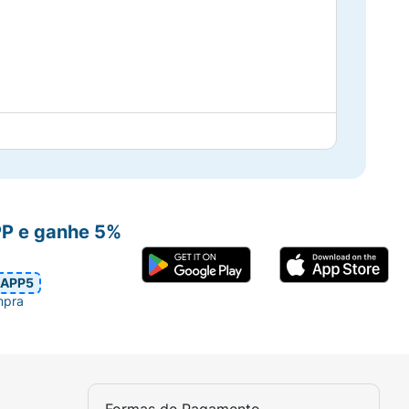
PP e ganhe 5%
APP5
mpra
 & Gamble baseado em parte nos dados
para o período de Julho de 2022- Junho de
nIQ. Copyright © 2023, The NielsenIQ