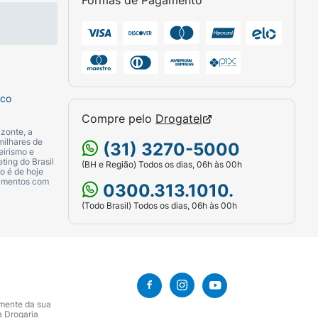
Formas de Pagamento
elo lindo. *Caspa visível, com uso regular
sco
Compre pelo
Drogatel
zonte, a
milhares de
(31) 3270-5000
eirismo e
ting do Brasil
(BH e Região) Todos os dias, 06h às 00h
o é de hoje
camentos com
0300.313.1010.
(Todo Brasil) Todos os dias, 06h às 00h
amente da sua
a Drogaria