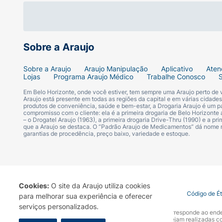
• DEIXE SEU CABELO LINDO E cuide do seu
• LIMPA PROFUNDAMENTE, PROTEGE CONT
Sobre a Araujo
• Fórmula com tecnologia inteligente: efeti
Sobre a Araujo
Araujo Manipulação
Aplicativo
Aten
Lojas
Programa Araujo Médico
Trabalhe Conosco
• Uso diário recomendado. Fórmula com p
Em Belo Horizonte, onde você estiver, tem sempre uma Araujo perto de
Araujo está presente em todas as regiões da capital e em várias cidade
produtos de conveniência, saúde e bem-estar, a Drogaria Araujo é um pa
• Experimente Head & Shoulders a marca d
compromisso com o cliente: ela é a primeira drogaria de Belo Horizonte a
– o Drogatel Araujo (1963), a primeira drogaria Drive-Thru (1990) e a 
que a Araujo se destaca. O “Padrão Araujo de Medicamentos” dá nome
• Um cuidado exclusivo do seu cabelo e co
garantias de procedência, preço baixo, variedade e estoque.
Cookies:
O site da Araujo utiliza cookies
Termo de Uso
Portal da Privacidade
Covid-19
Código de É
para melhorar sua experiência e oferecer
serviços personalizados.
A Drogaria Araujo S/A informa que o seu site oficial corresponde ao e
marca. Para sua segurança recomendamos que não sejam realizadas com