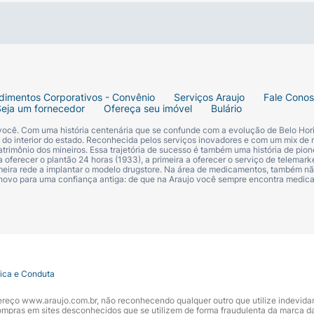
 couro cabeludo
RA A CASPA E SUAVIZA O CABELO
va contra a caspa* e suave com o seu cabelo. Deixe seu cab
dimentos Corporativos - Convênio
Serviços Araujo
Fale Cono
Seja um fornecedor
Ofereça seu imóvel
Bulário
H balanceado
 você. Com uma história centenária que se confunde com a evolução de Belo Hori
s do interior do estado. Reconhecida pelos serviços inovadores e com um mix de 
trimônio dos mineiros. Essa trajetória de sucesso é também uma história de pion
e shampoo n° 1 do mundo***
 oferecer o plantão 24 horas (1933), a primeira a oferecer o serviço de telemarke
primeira rede a implantar o modelo drugstore. Na área de medicamentos, também nã
 novo para uma confiança antiga: de que na Araujo você sempre encontra medi
uro cabeludo
tica e Conduta
ndereço www.araujo.com.br, não reconhecendo qualquer outro que utilize indevid
pras em sites desconhecidos que se utilizem de forma fraudulenta da marca d