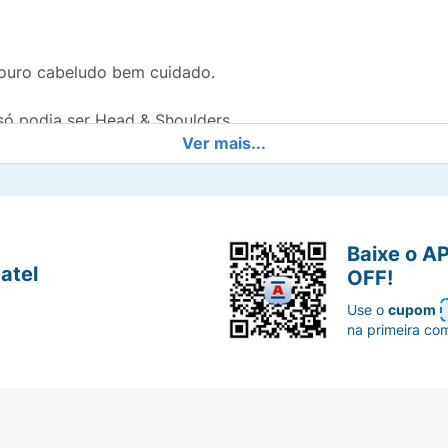
 couro cabeludo bem cuidado.
só podia ser Head & Shoulders.
Ver mais...
ante.
ente a marca N°1 de shampoo do mundo***.
Baixe o A
ge contra a caspa e suaviza o cabelo.
atel
OFF!
Use o
cupom
na primeira co
eludo vs. tecnologia H&S anterior. ***Cálculo de Procter
bancos de dados sindicados para a categoria de Shampoo 
 de acordo com a hierarquia de produtos padrão da Nielse