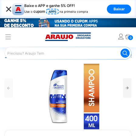
×
Baixe o APP e ganhe 5% OFF!
Baixar
cupom
Use o
APP5
na primeira compra
0
Araujo
Cabelo
Shampoos
Cabelos com Queda
Sh