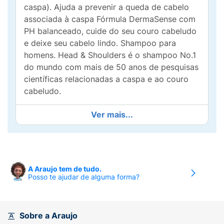
caspa). Ajuda a prevenir a queda de cabelo
associada à caspa Fórmula DermaSense com
PH balanceado, cuide do seu couro cabeludo
e deixe seu cabelo lindo. Shampoo para
homens. Head & Shoulders é o shampoo No.1
do mundo com mais de 50 anos de pesquisas
científicas relacionadas a caspa e ao couro
cabeludo.
Modo de usar:
Agite antes de usar, molhe o
Ver mais...
cabelo, aplique, massageie, enxágue, repita.
Evite o contato com os olhos, suspenda o uso
se observar alguma reação desfavorável,
mantenha fora do alcance das crianças.
A Araujo tem de tudo.
Posso te ajudar de alguma forma?
Sobre a Araujo