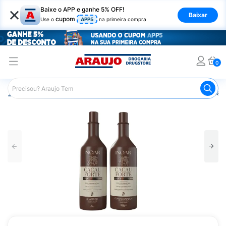
×
Baixe o APP e ganhe 5% OFF!
Baixar
cupom
Use o
APP5
na primeira compra
0
Araujo
Cabelo
Shampoos
Shampoo Hidratante Inoar 