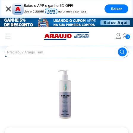
×
Baixe o APP e ganhe 5% OFF!
Baixar
cupom
Use o
APP5
na primeira compra
0
Araujo
Cabelo
Shampoos
Cabelos de Todos os Tipos