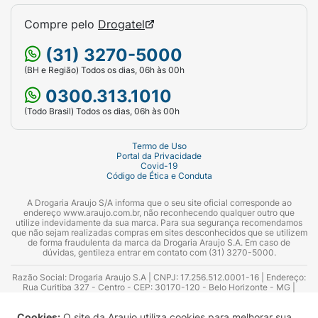
Compre pelo
Drogatel
(31) 3270-5000
(BH e Região) Todos os dias, 06h às 00h
0300.313.1010
(Todo Brasil) Todos os dias, 06h às 00h
Termo de Uso
Portal da Privacidade
Covid-19
Código de Ética e Conduta
A Drogaria Araujo S/A informa que o seu site oficial corresponde ao
endereço www.araujo.com.br, não reconhecendo qualquer outro que
utilize indevidamente da sua marca. Para sua segurança recomendamos
que não sejam realizadas compras em sites desconhecidos que se utilizem
de forma fraudulenta da marca da Drogaria Araujo S.A. Em caso de
dúvidas, gentileza entrar em contato com (31) 3270-5000.
Razão Social: Drogaria Araujo S.A | CNPJ: 17.256.512.0001-16 | Endereço:
Rua Curitiba 327 - Centro - CEP: 30170-120 - Belo Horizonte - MG |
Telefones: 0300.313.1010 e (31) 3270-5000 Horário de funcionamento -
06:00h às 00:00h | Consultores técnicos responsáveis: Hairton Ayres
Cookies:
O site da Araujo utiliza cookies para melhorar sua
Azevedo Guimarães – CRF 10.965 | Yasmin Silva Alvarenga – CRF 52.584 -