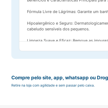
Benefícios e Características Principais para
Fórmula Livre de Lágrimas: Garante um banho
Hipoalergênico e Seguro: Dermatologicament
cabeludo sensíveis dos pequenos.
Limpeza Suave e Eficaz: Remove as impureza
cabelos crespos.
Prepara para o Cuidado: Ideal para ser usa
dos cachos.
Embalagem Temática e Divertida: Com os pe
Compre pelo site, app, whatsapp ou Drog
para as crianças.
Retire na loja com agilidade e sem passar pelo caixa.
Volume Ideal (360ml): Oferece um ótimo ren
Mantenha o cabelo do seu filho limpo, saud