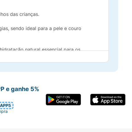
lhos das crianças.
ias, sendo ideal para a pele e couro
idratação natural essencial para os
mizando os efeitos de nutrição e definição
PP e ganhe 5%
omento do banho mais atrativo e lúdico
APP5
mpra
oo Super Crespinho e proporcione um