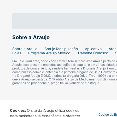
cuidado completo e seguro desde o primeir
Sobre a Araujo
Sobre a Araujo
Araujo Manipulação
Aplicativo
Aten
Lojas
Programa Araujo Médico
Trabalhe Conosco
Em Belo Horizonte, onde você estiver, tem sempre uma Araujo perto de
Araujo está presente em todas as regiões da capital e em várias cidade
produtos de conveniência, saúde e bem-estar, a Drogaria Araujo é um pa
compromisso com o cliente: ela é a primeira drogaria de Belo Horizonte a
– o Drogatel Araujo (1963), a primeira drogaria Drive-Thru (1990) e a 
que a Araujo se destaca. O “Padrão Araujo de Medicamentos” dá nome
garantias de procedência, preço baixo, variedade e estoque.
Cookies:
O site da Araujo utiliza cookies
Termo de Uso
Portal da Privacidade
Covid-19
Código de É
para melhorar sua experiência e oferecer