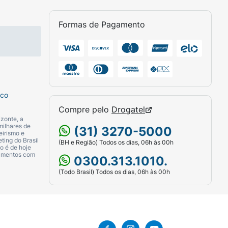
Formas de Pagamento
sco
Compre pelo
Drogatel
zonte, a
milhares de
(31) 3270-5000
eirismo e
ting do Brasil
(BH e Região) Todos os dias, 06h às 00h
o é de hoje
camentos com
0300.313.1010.
(Todo Brasil) Todos os dias, 06h às 00h