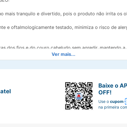
 SEO:
 mais tranquilo e divertido, pois o produto não irrita os o
e e oftalmologicamente testado, minimiza o risco de alerg
s dos fios e do couro cabeludo sem agredir, mantendo a h
Ver mais...
do antes do condicionador ou máscara da mesma linha, maxi
Baixe o A
rsonagens Pantera Negra e Shuri, a embalagem torna o m
atel
OFF!
Use o
cupom
na primeira co
dimento para o uso contínuo da família.
ável e pronto para brilhar. Adquira o Huggies Kids Shamp