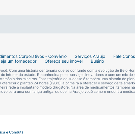
o passo do banho.
dimentos Corporativos - Convênio
Serviços Araujo
Fale Cono
Seja um fornecedor
Ofereça seu imóvel
Bulário
 você. Com uma história centenária que se confunde com a evolução de Belo Hori
s do interior do estado. Reconhecida pelos serviços inovadores e com um mix de 
trimônio dos mineiros. Essa trajetória de sucesso é também uma história de pion
 oferecer o plantão 24 horas (1933), a primeira a oferecer o serviço de telemarke
primeira rede a implantar o modelo drugstore. Na área de medicamentos, também nã
 novo para uma confiança antiga: de que na Araujo você sempre encontra medi
tica e Conduta