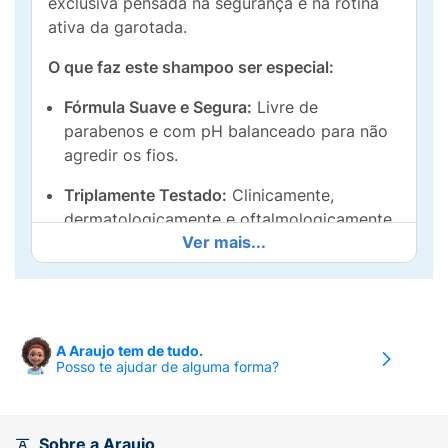
exclusiva pensada na segurança e na rotina
ativa da garotada.
O que faz este shampoo ser especial:
Fórmula Suave e Segura:
Livre de
parabenos e com pH balanceado para não
agredir os fios.
Triplamente Testado:
Clinicamente,
dermatologicamente e oftalmologicamente
Ver mais...
testado, garantindo segurança para a pele e
para os olhos.
Hipoalergênico:
Desenvolvido para
minimizar o risco de reações alérgicas.
A Araujo tem de tudo.
Posso te ajudar de alguma forma?
Energia e Brilho:
Proporciona cabelos
cheirosos por mais tempo, com brilho e
maciez intensos.
Sobre a Araujo