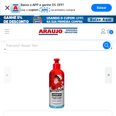
×
Baixe o APP e ganhe 5% OFF!
Baixar
cupom
Use o
APP5
na primeira compra
0
Araujo
Infantil
Banho Infantil
Shampoo Infantil
Sha