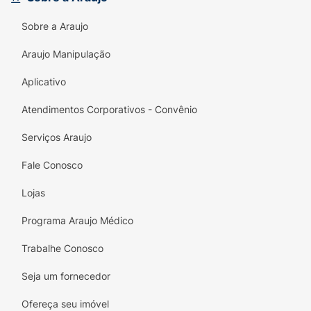
A embalagem de
240ml
é prática e conta
com o visual icônico do Enaldinho, tornando
Sobre a Araujo
o cuidado diário muito mais atrativo para os
Araujo Manipulação
pequenos fãs.
Aplicativo
Atendimentos Corporativos - Convênio
Serviços Araujo
Fale Conosco
Lojas
Programa Araujo Médico
Trabalhe Conosco
Seja um fornecedor
Ofereça seu imóvel