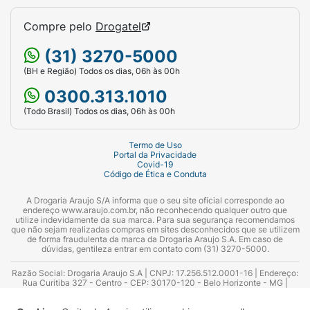
Compre pelo
Drogatel
(31) 3270-5000
(BH e Região) Todos os dias, 06h às 00h
0300.313.1010
(Todo Brasil) Todos os dias, 06h às 00h
Termo de Uso
Portal da Privacidade
Covid-19
Código de Ética e Conduta
A Drogaria Araujo S/A informa que o seu site oficial corresponde ao
endereço www.araujo.com.br, não reconhecendo qualquer outro que
utilize indevidamente da sua marca. Para sua segurança recomendamos
que não sejam realizadas compras em sites desconhecidos que se utilizem
de forma fraudulenta da marca da Drogaria Araujo S.A. Em caso de
dúvidas, gentileza entrar em contato com (31) 3270-5000.
Razão Social: Drogaria Araujo S.A | CNPJ: 17.256.512.0001-16 | Endereço:
Rua Curitiba 327 - Centro - CEP: 30170-120 - Belo Horizonte - MG |
Telefones: 0300.313.1010 e (31) 3270-5000 Horário de funcionamento -
06:00h às 00:00h | Consultores técnicos responsáveis: Hairton Ayres