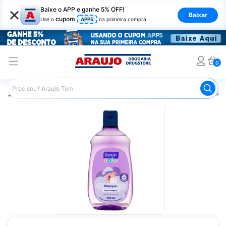
×
Baixe o APP e ganhe 5% OFF!
Baixar
cupom
Use o
APP5
na primeira compra
0
Araujo
Infantil
Banho Infantil
Shampoo Infantil
Sha