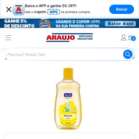
×
Baixe o APP e ganhe 5% OFF!
Baixar
cupom
Use o
APP5
na primeira compra
0
Araujo
Infantil
Banho Infantil
Shampoo Infantil
Sha