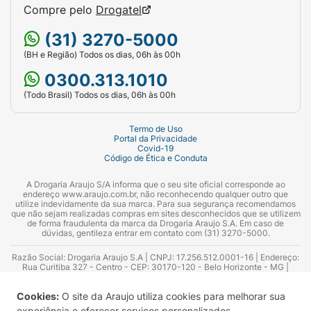
Compre pelo
Drogatel
(31) 3270-5000
(BH e Região) Todos os dias, 06h às 00h
0300.313.1010
(Todo Brasil) Todos os dias, 06h às 00h
Termo de Uso
Portal da Privacidade
Covid-19
Código de Ética e Conduta
A Drogaria Araujo S/A informa que o seu site oficial corresponde ao
endereço www.araujo.com.br, não reconhecendo qualquer outro que
utilize indevidamente da sua marca. Para sua segurança recomendamos
que não sejam realizadas compras em sites desconhecidos que se utilizem
de forma fraudulenta da marca da Drogaria Araujo S.A. Em caso de
dúvidas, gentileza entrar em contato com (31) 3270-5000.
Razão Social: Drogaria Araujo S.A | CNPJ: 17.256.512.0001-16 | Endereço:
Rua Curitiba 327 - Centro - CEP: 30170-120 - Belo Horizonte - MG |
Telefones: 0300.313.1010 e (31) 3270-5000 Horário de funcionamento -
06:00h às 00:00h | Consultores técnicos responsáveis: Hairton Ayres
Cookies:
O site da Araujo utiliza cookies para melhorar sua
Azevedo Guimarães – CRF 10.965 | Yasmin Silva Alvarenga – CRF 52.584 -
Consultor substituto: Thiago Aguiar Pinheiro - CRF Nº 13.748. Alvará
experiência e oferecer serviços personalizados.