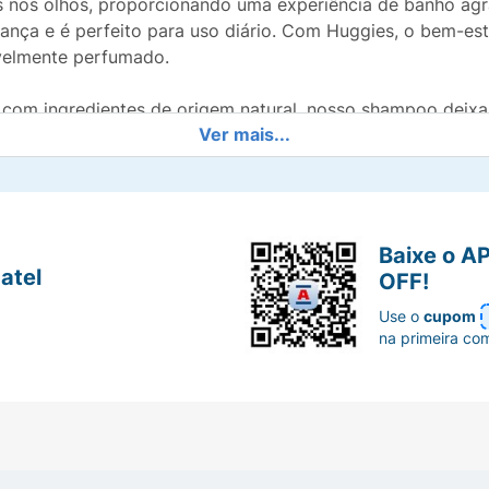
ões nos olhos, proporcionando uma experiência de banho agr
ança e é perfeito para uso diário. Com Huggies, o bem-es
velmente perfumado.
 com ingredientes de origem natural, nosso shampoo deixa 
Ver mais...
ia.
 cabelo mais suave com um brilho natural. Sua fórmula suav
Baixe o A
Huggies
atel
OFF!
Use o
cupom
ágrimas e hipoalergênica garante um banho agradável, evita
na primeira co
tologicamente testado, livre de sulfatos, parabenos e cor
auril Éter Sulfato de Sódio (SLES).