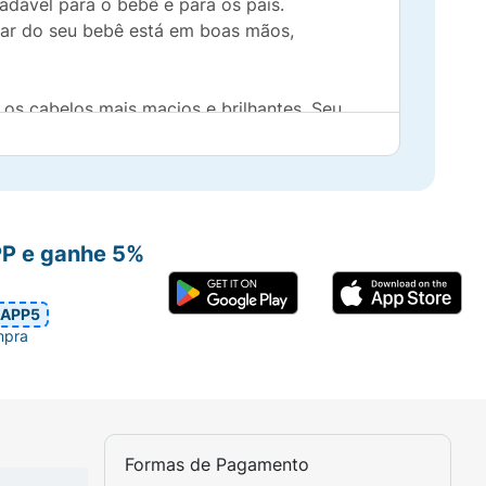
adável para o bebê e para os pais.
tar do seu bebê está em boas mãos,
os cabelos mais macios e brilhantes. Seu
e e delicada ajuda a nutrir e cuidar dos
PP e ganhe 5%
APP5
ndo irritações nos olhos e na pele do seu
mpra
antes, protege a pele do bebê desde os
Formas de Pagamento