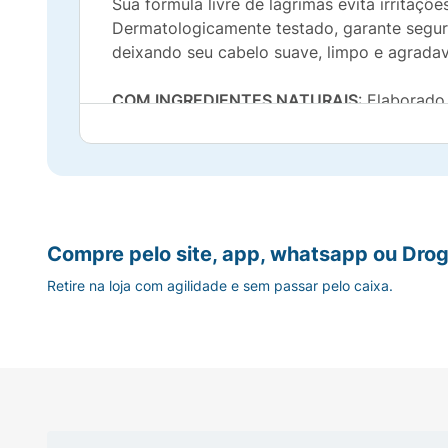
Sua fórmula livre de lágrimas evita irritaç
Dermatologicamente testado, garante segur
deixando seu cabelo suave, limpo e agrada
COM INGREDIENTES NATURAIS
: Elaborado
bebê terá cabelos mais radiantes dia após d
CABELO MAIS MACIO
: Seu pequeno terá um
cabelos.
em comparação com a fórmula anterior da 
Compre pelo site, app, whatsapp ou Drog
Retire na loja com agilidade e sem passar pelo caixa.
LIVRE DE LÁGRIMAS:
Sua fórmula livre de l
bebê no momento do enxágue do cabelo.
DERMAROLOGICAMENTE TESTADO
: Derma
primeiros dias.
Não contém Lauril Sulfato de Sódio (SLS) / L