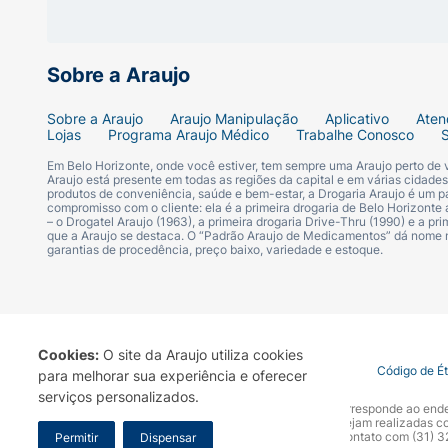
IDEAL PARA RECÉM-NASCIDOS
: Nosso sha
comprometer a hidratação natural dos bebê
Sobre a Araujo
QUALIDADE HUGGIES
: Huggies, a marca em
Sobre a Araujo
Araujo Manipulação
Aplicativo
Aten
conforto e o bem-estar do seu bebê em cad
Lojas
Programa Araujo Médico
Trabalhe Conosco
Em Belo Horizonte, onde você estiver, tem sempre uma Araujo perto de
Araujo está presente em todas as regiões da capital e em várias cidade
produtos de conveniência, saúde e bem-estar, a Drogaria Araujo é um pa
compromisso com o cliente: ela é a primeira drogaria de Belo Horizonte a
– o Drogatel Araujo (1963), a primeira drogaria Drive-Thru (1990) e a 
que a Araujo se destaca. O “Padrão Araujo de Medicamentos” dá nome
garantias de procedência, preço baixo, variedade e estoque.
Cookies:
O site da Araujo utiliza cookies
Termo de Uso
Portal da Privacidade
Covid-19
Código de É
para melhorar sua experiência e oferecer
serviços personalizados.
A Drogaria Araujo S/A informa que o seu site oficial corresponde ao e
marca. Para sua segurança recomendamos que não sejam realizadas com
Araujo S.A. Em caso de dúvidas, gentileza entrar em contato com (31)
Permitir
Dispensar