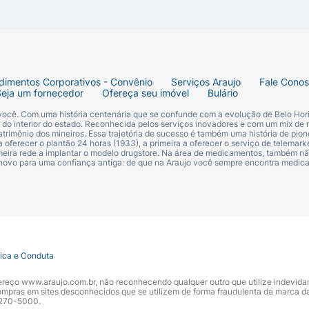
mpoo, especialmente desenvolvido para peles sensíveis, 
s mais pequeninos. Seguro desde 0 meses.
 que você confia graças aos seus produtos de alta qualid
dimentos Corporativos - Convênio
Serviços Araujo
Fale Cono
a etapa do seu crescimento.
Seja um fornecedor
Ofereça seu imóvel
Bulário
 você. Com uma história centenária que se confunde com a evolução de Belo Hori
s do interior do estado. Reconhecida pelos serviços inovadores e com um mix de 
trimônio dos mineiros. Essa trajetória de sucesso é também uma história de pion
 oferecer o plantão 24 horas (1933), a primeira a oferecer o serviço de telemarke
primeira rede a implantar o modelo drugstore. Na área de medicamentos, também nã
 novo para uma confiança antiga: de que na Araujo você sempre encontra medi
tica e Conduta
ndereço www.araujo.com.br, não reconhecendo qualquer outro que utilize indevid
pras em sites desconhecidos que se utilizem de forma fraudulenta da marca d
 3270-5000.