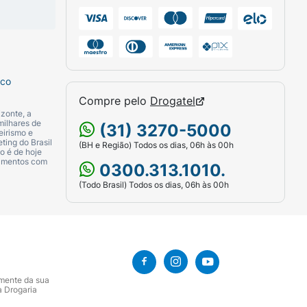
proporciona uma limpeza profunda sem
ade pensados para garantir a segurança, o
sco
Compre pelo
Drogatel
zonte, a
milhares de
(31) 3270-5000
eirismo e
ting do Brasil
(BH e Região) Todos os dias, 06h às 00h
o é de hoje
camentos com
0300.313.1010.
(Todo Brasil) Todos os dias, 06h às 00h
amente da sua
a Drogaria