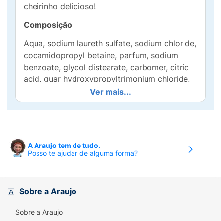
cheirinho delicioso!
Composição
Aqua, sodium laureth sulfate, sodium chloride,
cocamidopropyl betaine, parfum, sodium
benzoate, glycol distearate, carbomer, citric
acid, guar hydroxypropyltrimonium chloride,
hydroxypropyl methycellulose, cocamide
Ver mais...
MEA, disodium EDTA, PEG-45m, mica,
titanium dioxide, dimethiconol, sodium
hydroxide, hexyl cinnamal, limonene, linalool.
A Araujo tem de tudo.
Posso te ajudar de alguma forma?
Sobre a Araujo
Sobre a Araujo