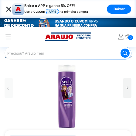
×
Baixe o APP e ganhe 5% OFF!
Baixar
cupom
Use o
APP5
na primeira compra
0
Araujo
Infantil
Banho Infantil
Shampoo Infantil
Sha