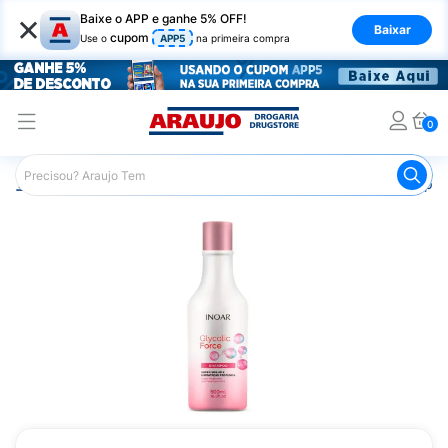
×
Baixe o APP e ganhe 5% OFF!
Baixar
cupom
Use o
APP5
na primeira compra
0
Araujo
Cabelo
Shampoos
Cabelos de Todos os Tipos