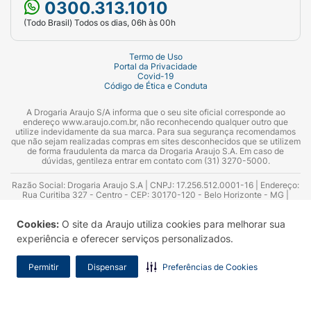
0300.313.1010
(Todo Brasil) Todos os dias, 06h às 00h
Termo de Uso
Portal da Privacidade
Covid-19
Código de Ética e Conduta
A Drogaria Araujo S/A informa que o seu site oficial corresponde ao
endereço www.araujo.com.br, não reconhecendo qualquer outro que
utilize indevidamente da sua marca. Para sua segurança recomendamos
que não sejam realizadas compras em sites desconhecidos que se utilizem
de forma fraudulenta da marca da Drogaria Araujo S.A. Em caso de
dúvidas, gentileza entrar em contato com (31) 3270-5000.
Razão Social: Drogaria Araujo S.A | CNPJ: 17.256.512.0001-16 | Endereço:
Rua Curitiba 327 - Centro - CEP: 30170-120 - Belo Horizonte - MG |
Telefones: 0300.313.1010 e (31) 3270-5000 Horário de funcionamento -
06:00h às 00:00h | Consultores técnicos responsáveis: Hairton Ayres
Cookies:
O site da Araujo utiliza cookies para melhorar sua
Azevedo Guimarães – CRF 10.965 | Yasmin Silva Alvarenga – CRF 52.584 -
Consultor substituto: Thiago Aguiar Pinheiro - CRF Nº 13.748. Alvará
experiência e oferecer serviços personalizados.
Sanitário: 2025020713 | Autorização de Funcionamento da Empresa (AFE):
7.16355-1
Permitir
Dispensar
Preferências de Cookies