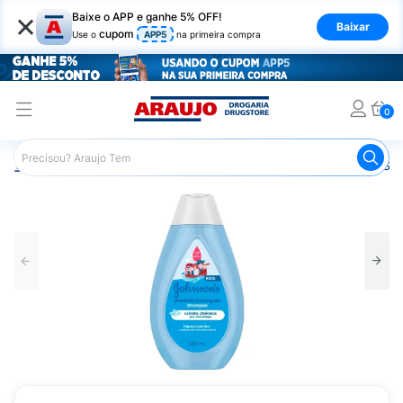
×
Baixe o APP e ganhe 5% OFF!
Baixar
cupom
Use o
APP5
na primeira compra
0
Araujo
Infantil
Banho Infantil
Shampoo Infantil
Sha