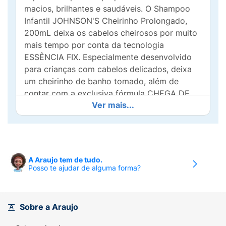
macios, brilhantes e saudáveis. O Shampoo
Infantil JOHNSON'S Cheirinho Prolongado,
200mL deixa os cabelos cheirosos por muito
mais tempo por conta da tecnologia
ESSÊNCIA FIX. Especialmente desenvolvido
para crianças com cabelos delicados, deixa
um cheirinho de banho tomado, além de
contar com a exclusiva fórmula CHEGA DE
Ver mais...
LÁGRIMAS que evita irritação nos olhos. Toda
a linha é hipoalergênica, formulada para ser
suave, livre de corantes, parabenos, sulfatos e
ftalatos. Com pH fisiológico e
dermatologicamente testado. Frasco com
A Araujo tem de tudo.
20% de plástico reciclado, cuidando do seu
Posso te ajudar de alguma forma?
bebê e do futuro do nosso planeta.
Benefícios e diferenciais
Sobre a Araujo