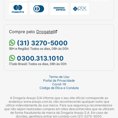
Benzoate/benzoato de sódio, Sodium Methyl
Cocoyl Taurate/metil cocoil taurato de sódio,
Parfum/fragrância, Polyquaternium-
10/poliquatérnio-10, Disodium EDTA/edetato
dissódico, Tocopheryl Acetate/acetato de
Compre pelo
Drogatel
dextroalfatocoferol.
(31) 3270-5000
Precauções
(BH e Região) Todos os dias, 06h às 00h
0300.313.1010
Mantenha fora do alcance de crianças. Deve
ser aplicado por adultos ou sob sua
(Todo Brasil) Todos os dias, 06h às 00h
supervisão. Evitar contato com os olhos.
Caso o produto entre em contato com os
Termo de Uso
Portal da Privacidade
olhos, lavar com água corrente em
Covid-19
Código de Ética e Conduta
abundância e procurar um médico. Não usar
se o couro cabeludo estiver ferido ou irritado.
A Drogaria Araujo S/A informa que o seu site oficial corresponde ao
Em caso de irritação, suspender o uso e
endereço www.araujo.com.br, não reconhecendo qualquer outro que
utilize indevidamente da sua marca. Para sua segurança recomendamos
procurar um médico. Conservar em local
que não sejam realizadas compras em sites desconhecidos que se utilizem
de forma fraudulenta da marca da Drogaria Araujo S.A. Em caso de
fresco e ao abrigo da luz solar direta. Este
dúvidas, gentileza entrar em contato com (31) 3270-5000.