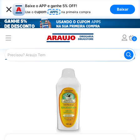
×
Baixe o APP e ganhe 5% OFF!
Baixar
cupom
Use o
APP5
na primeira compra
0
Araujo
Cabelo
Shampoos
Cabelos de Todos os Tipos