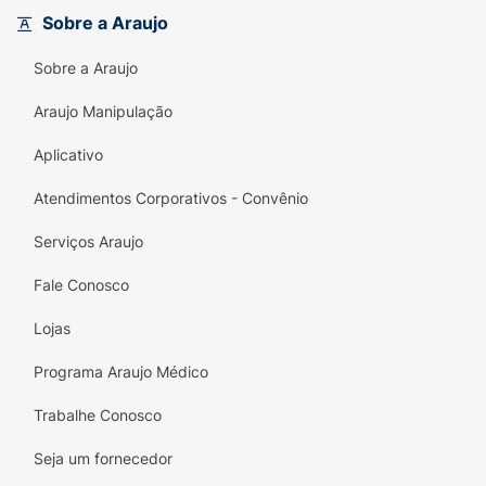
e
Aminoácidos Protetores
, uma combinação
Sobre a Araujo
que revitaliza a textura capilar, devolvendo a
maciez e refletindo a luz de forma intensa.
Sobre a Araujo
Para completar o tratamento, conta com
Proteção UV
, formando uma barreira contra
Araujo Manipulação
os raios solares que aceleram o
Aplicativo
desbotamento.
Atendimentos Corporativos - Convênio
Principais Benefícios:
Neutralização Eficiente:
Reduz
Serviços Araujo
progressivamente os tons amarelados e
Fale Conosco
alaranjados já na lavagem.
Lojas
Brilho Extremo:
Contém Cristais de Brilho
que proporcionam um efeito luminoso e
Programa Araujo Médico
radiante aos fios claros.
Trabalhe Conosco
Ação Fortalecedora:
Os Aminoácidos
Protetores ajudam a manter a integridade
Seja um fornecedor
da fibra capilar após a descoloração.