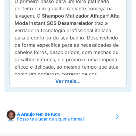
O primeiro passo para um loiro platinado
perfeito e um grisalho radiante começa na
lavagem. O
Shampoo Matizador Alfaparf Alta
Moda Instant SOS Desamarelador
traz a
verdadeira tecnologia profissional italiana
para o conforto do seu banho. Desenvolvido
de forma específica para as necessidades de
cabelos loiros, descoloridos, com mechas ou
grisalhos naturais, ele promove uma limpeza
eficaz e delicada, ao mesmo tempo que atua
como um poderoso corretor de cor.
Ver mais...
Sua fórmula inteligente deposita pigmentos
que neutralizam os indesejáveis tons
amarelados e alaranjados, causados pela
oxidação natural e agentes externos.
A Araujo tem de tudo.
Diferente dos shampoos desamareladores
Posso te ajudar de alguma forma?
comuns que costumam ressecar os fios, este
produto é enriquecido com
Cristais de Brilho