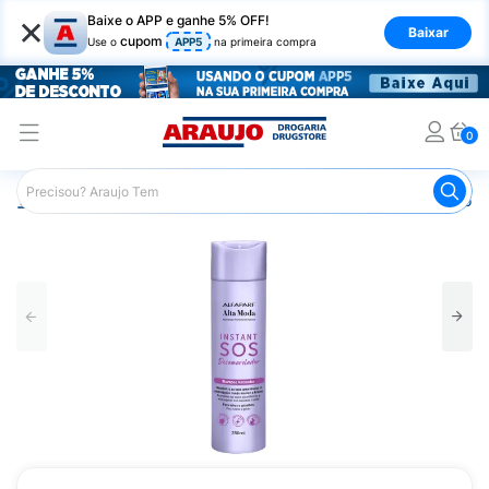
×
Baixe o APP e ganhe 5% OFF!
Baixar
cupom
Use o
APP5
na primeira compra
0
Araujo
Cabelo
Shampoos
Cabelos Loiros ou Descolor