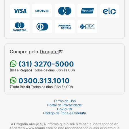
visualmente a matização no espelho até
alcançar o tom desejado (o tempo pode
variar conforme a porosidade do fio).
Enxágue abundantemente até a retirada total
do produto. Para um resultado completo de
maciez e neutralização, utilize a Máscara
Matizadora da mesma linha.
Compre pelo
Drogatel
Ficha Técnica:
(31) 3270-5000
Marca:
Alfaparf.
(BH e Região) Todos os dias, 06h às 00h
Linha:
Alta Moda (Tecnologia Profissional
0300.313.1010
Italiana).
(Todo Brasil) Todos os dias, 06h às 00h
Produto:
Instant SOS Desamarelador
Termo de Uso
(Shampoo Matizador).
Portal da Privacidade
Covid-19
Código de Ética e Conduta
Indicação:
Cabelos loiros, descoloridos,
com mechas e grisalhos.
A Drogaria Araujo S/A informa que o seu site oficial corresponde ao
endereço www.araujo.com.br, não reconhecendo qualquer outro que