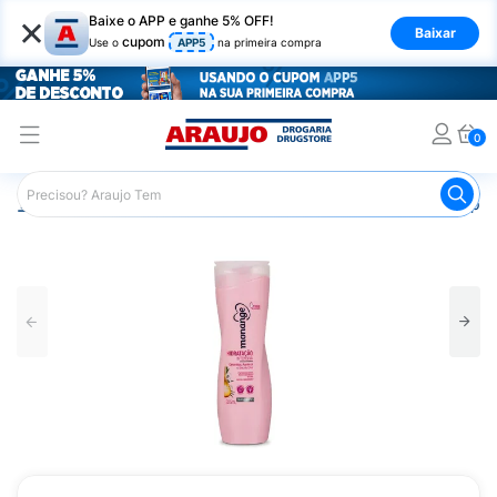
×
Baixe o APP e ganhe 5% OFF!
Baixar
cupom
Use o
APP5
na primeira compra
0
Araujo
Cabelo
Shampoos
Cabelos de Todos os Tipos