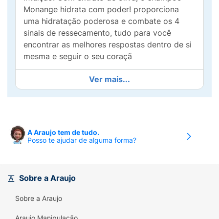
Monange hidrata com poder! proporciona
uma hidratação poderosa e combate os 4
sinais de ressecamento, tudo para você
encontrar as melhores respostas dentro de si
mesma e seguir o seu coraçã
Princípio Ativo
Extrato de Oliva.
O extrato é
Ver mais...
retirado a partir do fruto da Oliveira. Desde a
antiguidade o óleo é estudado pelas suas
propriedades benéficas. O extrato de oliva
tem propriedade antioxidante, protegendo a
A Araujo tem de tudo.
integridade da pele contra os processos
Posso te ajudar de alguma forma?
oxidativos.
Modo de usar:
Aplique nos cabelos molhados,
massageando-os suavemente. Enxágue bem.
Sobre a Araujo
Sobre a Araujo
Araujo Manipulação