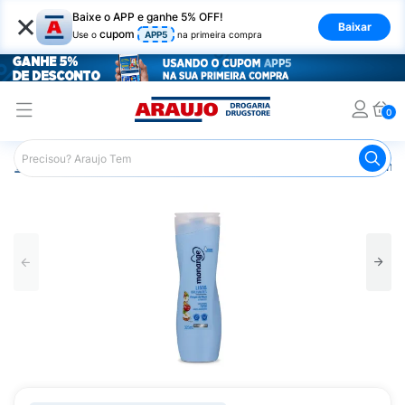
×
Baixe o APP e ganhe 5% OFF!
Baixar
cupom
Use o
APP5
na primeira compra
0
Araujo
Cabelo
Condicionador
Cabelos Lisos ou com F