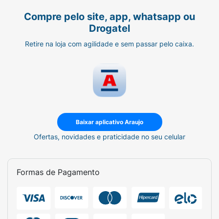
Ingredientes:
Compre pelo site, app, whatsapp ou
Aqua, Sodium Laureth Sulfate,
Drogatel
CocamidopropylBetaine, Laureth-2, Potassium
Retire na loja com agilidade e sem passar pelo caixa.
Chloride, Sodium Benzoate,
Parfum,Carbomer, Salicylic Acid, Glycol
Distearate, GuarHydroxypropyltrimonium
Chloride, Sodium Hydroxide,
DMDMHydantoin, Disodium EDTA,
Polyquaternium-10, SodiumXylenesulfonate,
Benzyl Salicylate, Hexyl Cinnamal, Citric
Baixar aplicativo Araujo
Acid,Vinegar, Glycerin³, Lavandula Angustifolia
Ofertas, novidades e praticidade no seu celular
Flower Extract³,Potassium Sorbate,
Rosmarinus Officinalis Leaf Extract³,
SalviaOfficinalis Leaf Extract³, Thymus
Formas de Pagamento
Vulgaris Flower/Leaf Extract³.
ntes: