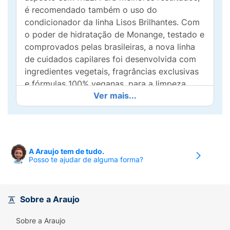
é recomendado também o uso do
condicionador da linha Lisos Brilhantes. Com
o poder de hidratação de Monange, testado e
comprovados pelas brasileiras, a nova linha
de cuidados capilares foi desenvolvida com
ingredientes vegetais, fragrâncias exclusivas
e fórmulas 100% veganas, para a limpeza
Ver mais...
diária e hidratação do seu cabelo! Além disso,
é livre de corantes, petrolato, parabenos e
silicone. Todos os produtos Monange são
aprovados pelo programa Leaping Bunny da
Cruelty Free International, padrão ouro
A Araujo tem de tudo.
globalmente reconhecido para produtos livres
Posso te ajudar de alguma forma?
de crueldade animal.
Benefícios
Sobre a Araujo
• Lisos intensos
Sobre a Araujo