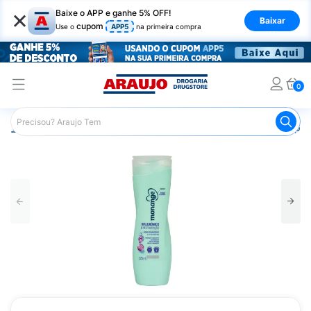
×
Baixe o APP e ganhe 5% OFF!
Baixar
cupom
Use o
APP5
na primeira compra
0
Araujo
Cabelo
Shampoos
Cabelos de Todos os Tipos