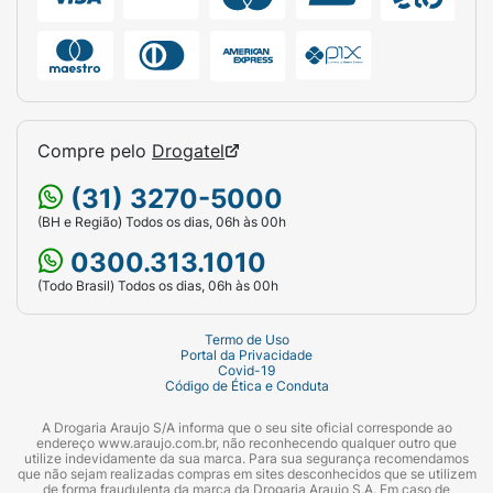
Produto:
Shampoo.
Volume:
325ml.
Principais Ativos:
Ácido Hialurônico e
Compre pelo
Drogatel
Aminoácidos.
(31) 3270-5000
Diferenciais:
Fórmula Vegana, Ingredientes
(BH e Região) Todos os dias, 06h às 00h
Vegetais.
0300.313.1010
(Todo Brasil) Todos os dias, 06h às 00h
Termo de Uso
Portal da Privacidade
Covid-19
Código de Ética e Conduta
A Drogaria Araujo S/A informa que o seu site oficial corresponde ao
endereço www.araujo.com.br, não reconhecendo qualquer outro que
utilize indevidamente da sua marca. Para sua segurança recomendamos
que não sejam realizadas compras em sites desconhecidos que se utilizem
de forma fraudulenta da marca da Drogaria Araujo S.A. Em caso de