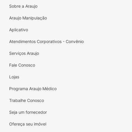
natureza do seu cabelo.
Sobre a Araujo
Principais Benefícios:
Araujo Manipulação
Restauração Profunda:
Auxilia na reparação
Aplicativo
dos danos em cabelos fragilizados e
quebradiços.
Atendimentos Corporativos - Convênio
Hidratação Intensa:
O Ácido Hialurônico
Serviços Araujo
retém a umidade natural, combatendo o
ressecamento de forma eficaz.
Fale Conosco
Força e Resistência:
Os aminoácidos
Lojas
ajudam a reconstruir a massa capilar,
Programa Araujo Médico
deixando os fios mais fortes.
Trabalhe Conosco
Fórmula Consciente e Vegana:
Produt
Seja um fornecedor
Sugestão de Uso:
Ofereça seu imóvel
o não testado em animais, com ingredientes