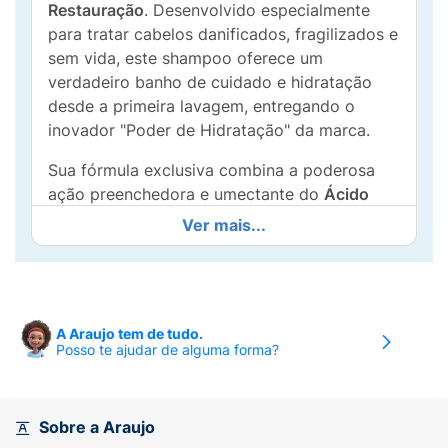
Restauração
. Desenvolvido especialmente
para tratar cabelos danificados, fragilizados e
sem vida, este shampoo oferece um
verdadeiro banho de cuidado e hidratação
desde a primeira lavagem, entregando o
inovador "Poder de Hidratação" da marca.
Sua fórmula exclusiva combina a poderosa
ação preenchedora e umectante do
Ácido
Hialurônico
com a força reconstrutora dos
Ver mais...
Aminoácidos
. Juntos, esses ativos agem
diretamente na fibra capilar, restaurando a
estrutura dos fios, devolvendo a elasticidade
natural e proporcionando uma hidratação
A Araujo tem de tudo.
profunda. Além de alta performance, o
Posso te ajudar de alguma forma?
produto possui uma
Fórmula Vegana
rica em
ingredientes de origem vegetal e é livre de 4
ingredientes agressivos, garantindo uma
Sobre a Araujo
limpeza suave e eficiente que respeita a