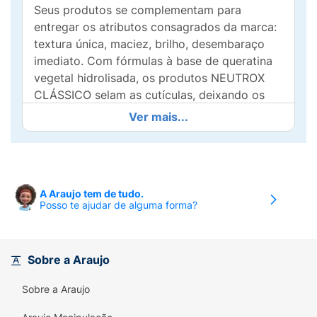
Seus produtos se complementam para
entregar os atributos consagrados da marca:
textura única, maciez, brilho, desembaraço
imediato. Com fórmulas à base de queratina
vegetal hidrolisada, os produtos NEUTROX
CLÁSSICO selam as cutículas, deixando os
fios íntegros, sem nós nem quebras. Cabelos
Ver mais...
poderosamente hidratados, incrivelmente
macios, naturalmente bonitos.
Seu parceiro fiel no dia a dia, o Shampoo
Neutrox Clássico Limpa e nutre
A Araujo tem de tudo.
Posso te ajudar de alguma forma?
profundamente da raiz até as pontas,
deixando seus cabelos preparados para
receber a hidratação poderosa dos demais
produtos da linha.
Sobre a Araujo
Beleza e maciez da raiz às pontas, em todos
Sobre a Araujo
os momentos dos seus cabelos.