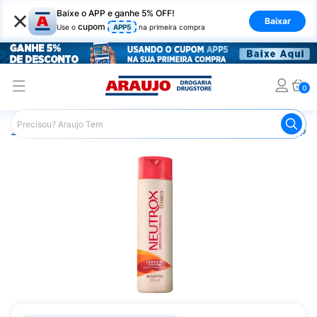
×
Baixe o APP e ganhe 5% OFF!
Baixar
cupom
Use o
APP5
na primeira compra
0
Araujo
Cabelo
Shampoos
Cabelos de Todos os Tipos